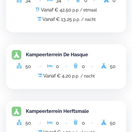
34
34
0
0
Vanaf € 42,50
p.p / etmaal
Vanaf € 13,25
p.p. / nacht
Kampeerterrein De Hasque
50
0
0
50
Vanaf € 4,20
p.p. / nacht
Kampeerterrein Herftsmale
50
0
0
50