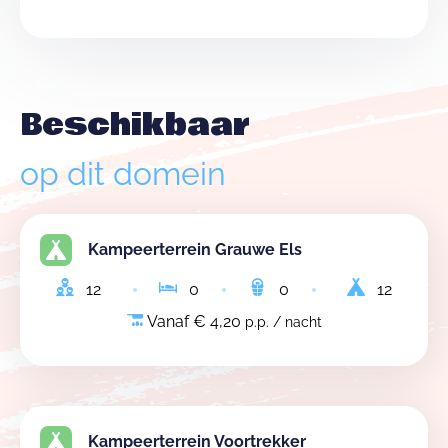
Beschikbaar
op dit domein
Kampeerterrein Grauwe Els
12
0
0
12
Vanaf € 4,20
p.p. / nacht
Kampeerterrein Voortrekker