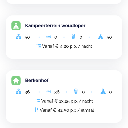
Kampeerterrein woudloper
50
0
0
50
Vanaf € 4,20
p.p. / nacht
Berkenhof
36
36
0
0
Vanaf € 13,25
p.p. / nacht
Vanaf € 42,50
p.p / etmaal