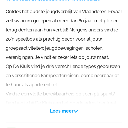
Ontdek het oudste jeugdverblijf van Vlaanderen. Ervaar
zelf waarom groepen al meer dan 80 jaar met plezier
terug denken aan hun verblijf! Nergens anders vind je
zo'n speelbos als prachtig decor voor al jouw
groepsactiviteiten: jeugdbewegingen, scholen,
verenigingen. Je vindt er zeker iets op jouw maat.
Op De Kluis vind je drie verschillende types gebouwen
en verschillende kampeerterreinen, combineerbaar of
te huur als aparte entiteit.
Vind je een vlotte bereikbaarheid ook een pluspunt?
Dan ben je bij De Kluis aan het goede adres! centraal
Lees meer
gelegen in België vlot bereikbaar met het openbaar
vervoer en met de wagen zalig genieten van een