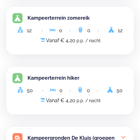
Kampeerterrein zomereik
12
0
0
12
Vanaf € 4,20
p.p. / nacht
Kampeerterrein hiker
50
0
0
50
Vanaf € 4,20
p.p. / nacht
Kampeergronden De Kluis (groepen