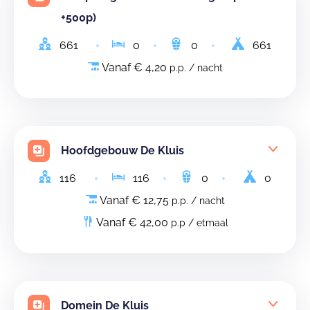
+500p)
661
0
0
661
Vanaf € 4,20
p.p. / nacht
Hoofdgebouw De Kluis
116
116
0
0
Vanaf € 12,75
p.p. / nacht
Vanaf € 42,00
p.p / etmaal
Domein De Kluis