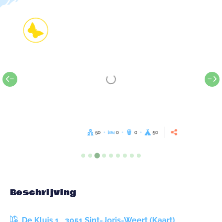
50
0
0
50
Beschrijving
De Kluis 1 , 3051 Sint-Joris-Weert (Kaart)