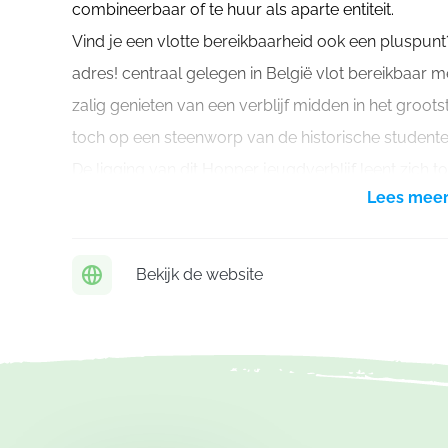
combineerbaar of te huur als aparte entiteit.
Vind je een vlotte bereikbaarheid ook een pluspunt
adres! centraal gelegen in België vlot bereikbaar
zalig genieten van een verblijf midden in het gro
toch op een steenworp van de historische student
De ligging van dit Hopper jeugdverblijf leent zich tot
Lees mee
maak je zelf zo intens als je wil. Een eigen woudlo
met gidsen, een avontuur met de mountainbike. Zow
activiteiten. Met zicht op de boomtoppen verleg je
Bekijk de website
onder deskundige begeleiding.