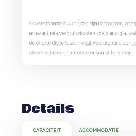
Bovenstaande huurprijzen zijn richtprijzen, aa
en eventuele verbruikskosten zoals energie, wat
de offerte die je te zien krijgt voorafgaand aan 
alvorens tot een huurovereenkomst te komen.
Details
CAPACITEIT
ACCOMMODATIE