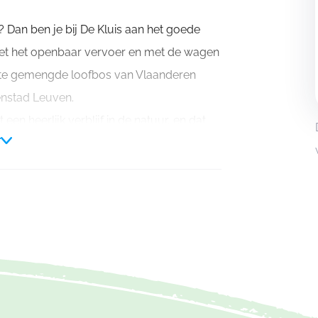
? Dan ben je bij De Kluis aan het goede
 met het openbaar vervoer en met de wagen
otste gemengde loofbos van Vlaanderen
enstad Leuven.
 een heerlijk verblijf in de natuur, en dat
r
perskeuken, een oriëntatieloop, een tocht
el in bos als stad een waaier aan
 je grenzen op een touwenparcours en dit