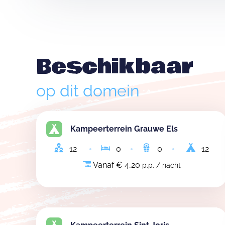
Beschikbaar
op dit domein
Kampeerterrein Grauwe Els
12
0
0
12
Vanaf € 4,20
p.p. / nacht