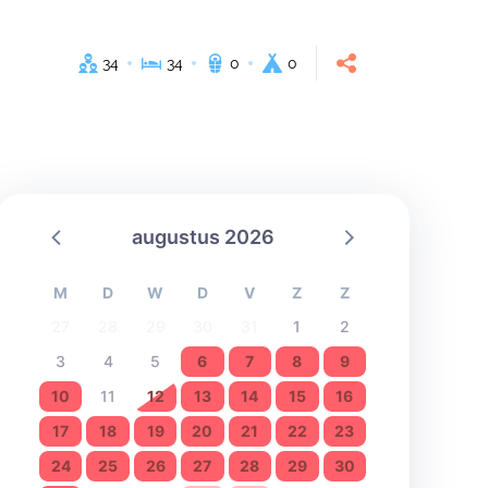
34
34
0
0
augustus 2026
M
D
W
D
V
Z
Z
27
28
29
30
31
1
2
3
4
5
6
7
8
9
10
11
12
13
14
15
16
17
18
19
20
21
22
23
24
25
26
27
28
29
30