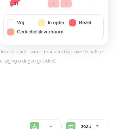
31
1
2
3
4
5
6
Vrij
In optie
Bezet
Gedeeltelijk verhuurd
Deze kalender wordt manueel bijgewerkt (laatste
wijziging 0 dagen geleden).
2026