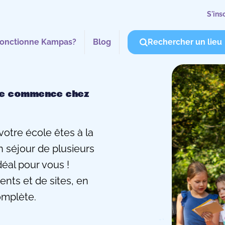
S'ins
onctionne Kampas?
Blog
Rechercher un lieu
le commence chez
votre école êtes à la
 séjour de plusieurs
déal pour vous !
nts et de sites, en
omplète.