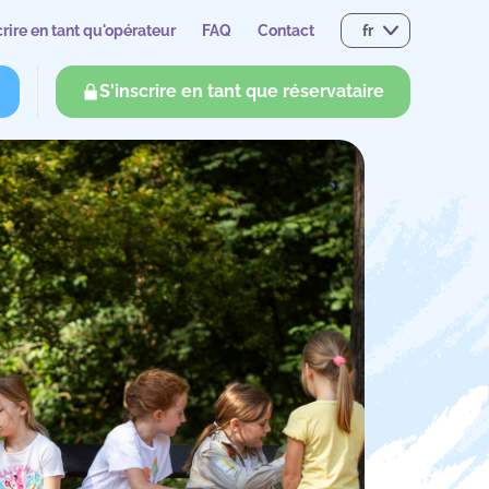
crire en tant qu'opérateur
FAQ
Contact
fr
S'inscrire en tant que réservataire