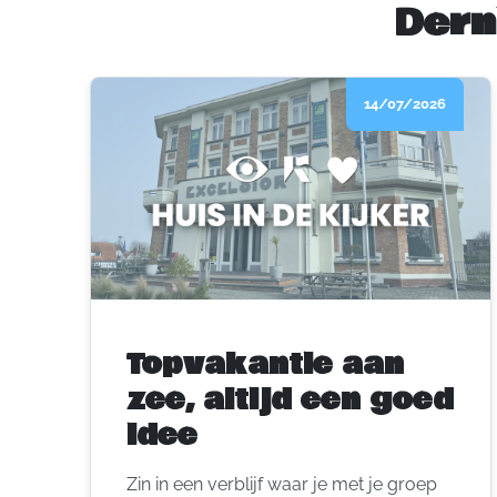
Dern
14/07/2026
Topvakantie aan
zee, altijd een goed
idee
Zin in een verblijf waar je met je groep