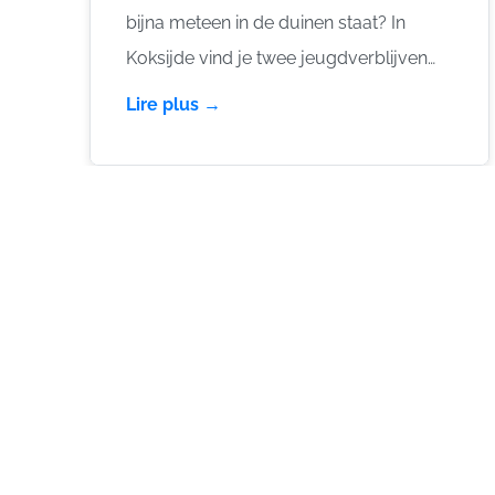
bijna meteen in de duinen staat? In
Koksijde vind je twee jeugdverblijven
van Top Vakantie vzw: Vakantiecentrum
Lire plus →
Excelsior en Huize Emmaüs. Je kan er
het hele jaar terecht in volpension.
Samen goed voor bijna 200 bedden. In
de zomer komt daar nog een derde
plek bij: De Eglantier in Oostduinkerke.
Midden in de duinen, in zelfkook, met 48
bedden en plaats voor 80 personen in
tenten.