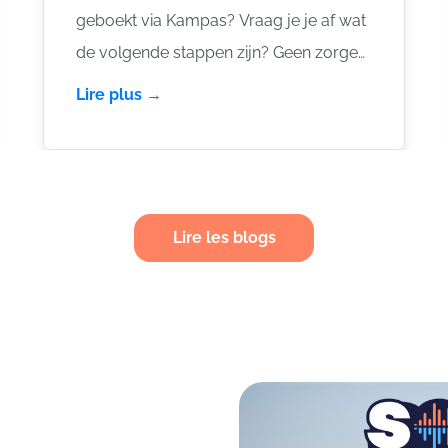
geboekt via Kampas? Vraag je je af wat
de volgende stappen zijn? Geen zorgen!
Dankzij ons platform kun je eenvoudig
Lire plus →
je boeking volgen gedurende het hele
proces. Hier lees je hoe het werkt.
Lire les blogs