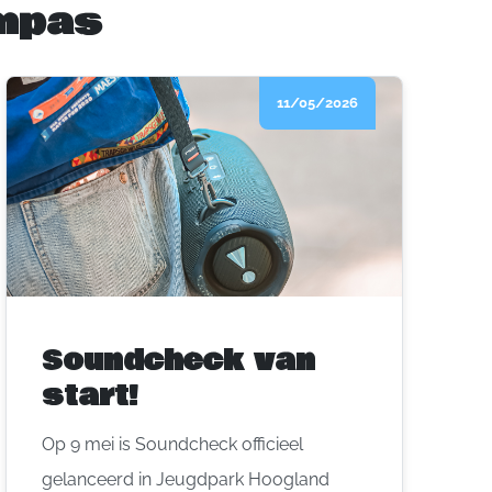
ampas
11/05/2026
Soundcheck van
start!
Op 9 mei is Soundcheck officieel
gelanceerd in Jeugdpark Hoogland