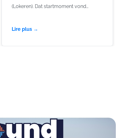
(Lokeren). Dat startmoment vond
meteen veel weerklank in de pers, ook
met een mooie reportage van VRT.
Lire plus →
Samen met KSA Hamme werd meteen
duidelijk waar het om draait … het mag
léven op kamp of weekend, maar de
box hoeft niet van ontbijt tot bedtijd te
knallen.