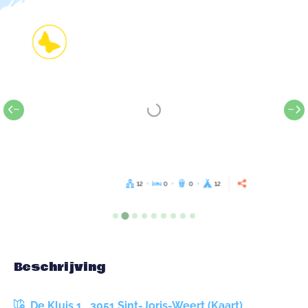
12
0
0
12
Beschrijving
De Kluis 1 , 3051 Sint-Joris-Weert (Kaart)