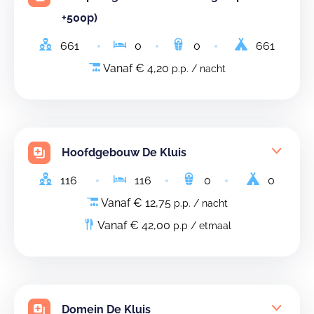
+500p)
661
0
0
661
Vanaf € 4,20
p.p. / nacht
Hoofdgebouw De Kluis
116
116
0
0
Vanaf € 12,75
p.p. / nacht
Vanaf € 42,00
p.p / etmaal
Domein De Kluis