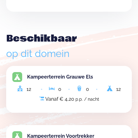
Beschikbaar
op dit domein
Kampeerterrein Grauwe Els
12
0
0
12
Vanaf € 4,20
p.p. / nacht
Kampeerterrein Voortrekker