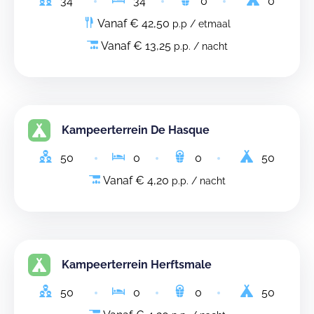
34
34
0
0
Vanaf € 42,50
p.p / etmaal
Vanaf € 13,25
p.p. / nacht
Kampeerterrein De Hasque
50
0
0
50
Vanaf € 4,20
p.p. / nacht
Kampeerterrein Herftsmale
50
0
0
50