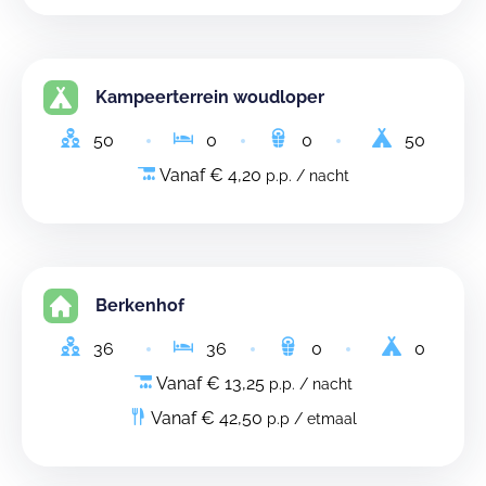
Kampeerterrein woudloper
50
0
0
50
Vanaf € 4,20
p.p. / nacht
Berkenhof
36
36
0
0
Vanaf € 13,25
p.p. / nacht
Vanaf € 42,50
p.p / etmaal