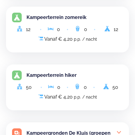
Kampeerterrein zomereik
12
0
0
12
Vanaf € 4,20
p.p. / nacht
Kampeerterrein hiker
50
0
0
50
Vanaf € 4,20
p.p. / nacht
Kampeergronden De Kluis (groepen