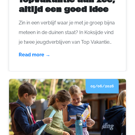
altijd een goed idee
Zin in een verblijf waar je met je groep bijna
meteen in de duinen staat? In Koksijde vind
je twee jeugdverblijven van Top Vakantie
vzw: Vakantiecentrum Excelsior en Huize
Read more →
Emmaüs. Je kan er het hele jaar terecht in
volpension. Samen goed voor bijna 200
bedden. In de zomer komt daar nog een
05/06/2026
derde plek bij: De Eglantier in
Oostduinkerke. Midden in de duinen, in
zelfkook, met 48 bedden en plaats voor 80
personen in tenten.