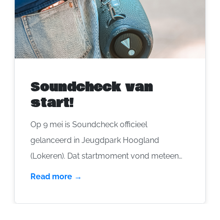
Soundcheck van
start!
Op 9 mei is Soundcheck officieel
gelanceerd in Jeugdpark Hoogland
(Lokeren). Dat startmoment vond meteen
veel weerklank in de pers, ook met een
Read more →
mooie reportage van VRT. Samen met KSA
Hamme werd meteen duidelijk waar het om
draait … het mag léven op kamp of