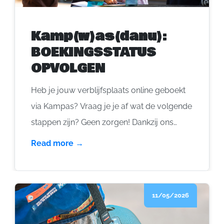
Kamp(w)as(danu):
BOEKINGSSTATUS
OPVOLGEN
Heb je jouw verblijfsplaats online geboekt
via Kampas? Vraag je je af wat de volgende
stappen zijn? Geen zorgen! Dankzij ons
platform kun je eenvoudig je boeking
Read more →
volgen gedurende het hele proces. Hier
lees je hoe het werkt.
11/05/2026