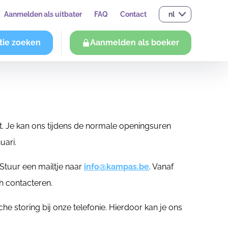
Aanmelden als uitbater
FAQ
Contact
nl
tie zoeken
Aanmelden als boeker
t. Je kan ons tijdens de normale openingsuren
uari.
 Stuur een mailtje naar
info@kampas.be
. Vanaf
h contacteren.
he storing bij onze telefonie. Hierdoor kan je ons