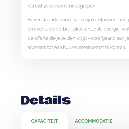
Verblijf 20 personen inbegrepen
Bovenstaande huurprijzen zijn richtprijzen, aa
en eventuele verbruikskosten zoals energie, wat
de offerte die je te zien krijgt voorafgaand aan 
alvorens tot een huurovereenkomst te komen.
Details
CAPACITEIT
ACCOMMODATIE