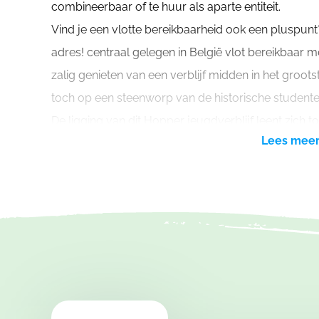
combineerbaar of te huur als aparte entiteit.
Vind je een vlotte bereikbaarheid ook een pluspunt
adres! centraal gelegen in België vlot bereikbaar
zalig genieten van een verblijf midden in het gro
toch op een steenworp van de historische student
De ligging van dit Hopper jeugdverblijf leent zich tot
Lees mee
maak je zelf zo intens als je wil. Een eigen woudlo
met gidsen, een avontuur met de mountainbike. Zow
activiteiten. Met zicht op de boomtoppen verleg je
onder deskundige begeleiding.