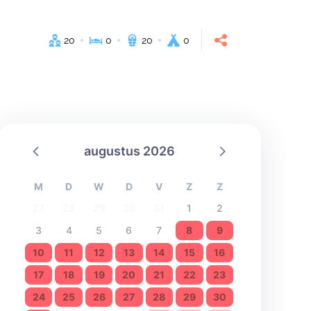
20
0
20
0
augustus 2026
M
D
W
D
V
Z
Z
27
28
29
30
31
1
2
3
4
5
6
7
8
9
10
11
12
13
14
15
16
17
18
19
20
21
22
23
24
25
26
27
28
29
30