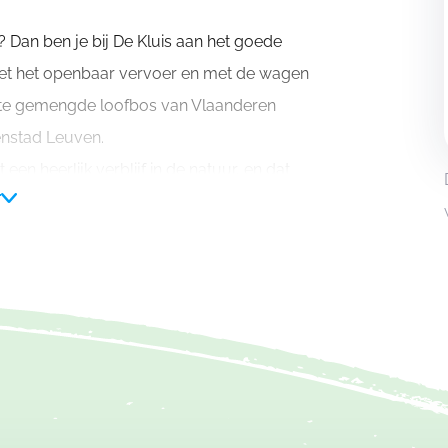
? Dan ben je bij De Kluis aan het goede
 met het openbaar vervoer en met de wagen
otste gemengde loofbos van Vlaanderen
enstad Leuven.
 een heerlijk verblijf in de natuur, en dat
r
perskeuken, een oriëntatieloop, een tocht
el in bos als stad een waaier aan
 je grenzen op een touwenparcours en dit