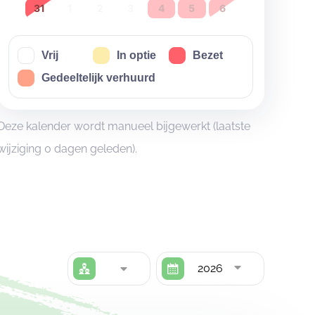
31
1
2
3
4
5
6
Vrij
In optie
Bezet
Gedeeltelijk verhuurd
Deze kalender wordt manueel bijgewerkt (laatste
wijziging 0 dagen geleden).
2026