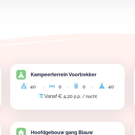
Kampeerterrein Voortrekker
40
0
0
40
Vanaf € 4,20
p.p. / nacht
Hoofdgebouw gang Blauw