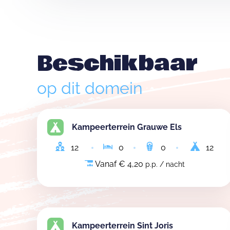
Beschikbaar
op dit domein
Kampeerterrein Grauwe Els
12
0
0
12
Vanaf € 4,20
p.p. / nacht
Kampeerterrein Sint Joris