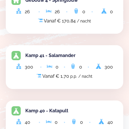
Gebouw 4 - Springtouw
26
26
0
0
Vanaf € 170,84
/ nacht
Kamp 41 - Salamander
300
0
0
300
Vanaf € 1,70
p.p. / nacht
Kamp 40 - Katapult
40
0
0
40