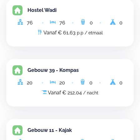
Hostel Wadi
76
76
0
0
Vanaf € 61,63
p.p / etmaal
Gebouw 39 - Kompas
20
20
0
0
Vanaf € 212,04
/ nacht
Gebouw 11 - Kajak