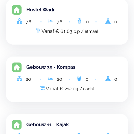
Hostel Wadi
76
76
0
0
Vanaf € 61,63
p.p / etmaal
Gebouw 39 - Kompas
20
20
0
0
Vanaf € 212,04
/ nacht
Gebouw 11 - Kajak