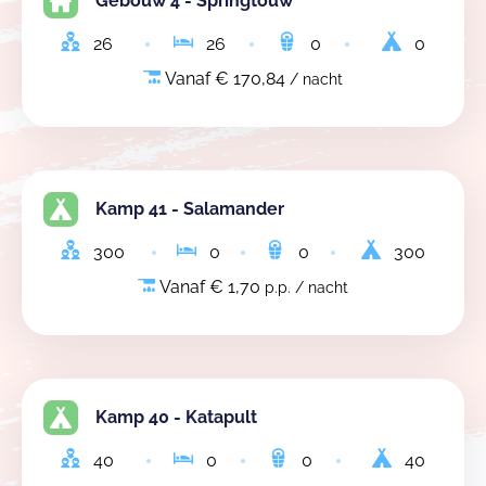
Gebouw 4 - Springtouw
26
26
0
0
Vanaf € 170,84
/ nacht
Kamp 41 - Salamander
300
0
0
300
Vanaf € 1,70
p.p. / nacht
Kamp 40 - Katapult
40
0
0
40