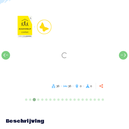
36
36
0
0
Beschrijving