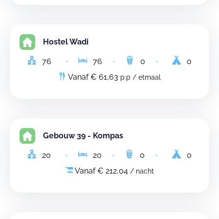
Hostel Wadi
76
76
0
0
Vanaf € 61,63
p.p / etmaal
Gebouw 39 - Kompas
20
20
0
0
Vanaf € 212,04
/ nacht