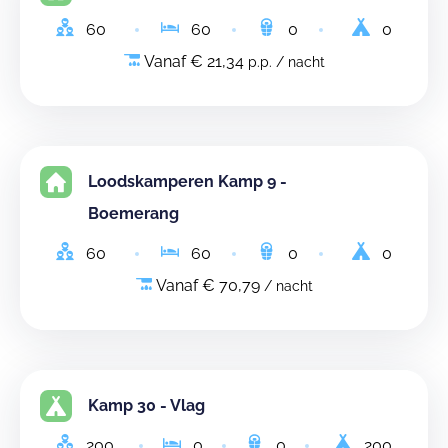
60
60
0
0
Vanaf € 21,34
p.p. / nacht
Loodskamperen Kamp 9 -
Boemerang
60
60
0
0
Vanaf € 70,79
/ nacht
Kamp 30 - Vlag
200
0
0
200