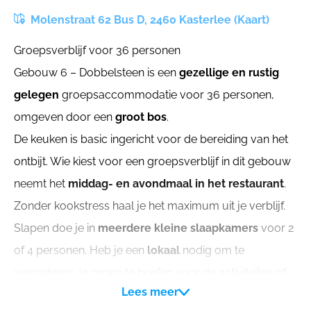
Molenstraat 62 Bus D, 2460 Kasterlee (Kaart)
Groepsverblijf voor 36 personen
Gebouw 6 – Dobbelsteen is een
gezellige en rustig
gelegen
groepsaccommodatie voor 36 personen,
omgeven door een
groot bos
.
De keuken is basic ingericht voor de bereiding van het
ontbijt. Wie kiest voor een groepsverblijf in dit gebouw
neemt het
middag- en avondmaal in het restaurant
.
Zonder kookstress haal je het maximum uit je verblijf.
Slapen doe je in
meerdere kleine slaapkamers
voor 2
of 4 personen. Heb je een
lokaal
nodig om te
vergaderen, je groep te briefen voor de activiteiten of
Lees meer
om extra materiaal op te slaan? Aanwezig in deze