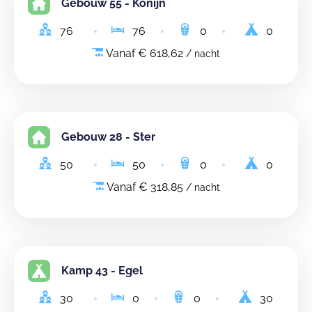
Gebouw 55 - Konijn
76
76
0
0
Vanaf € 618,62
/ nacht
Gebouw 28 - Ster
50
50
0
0
Vanaf € 318,85
/ nacht
Kamp 43 - Egel
30
0
0
30