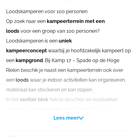
Loodskamperen voor 100 personen
Op zoek naar een
kampeerterrein met een
loods
voor een groep van 100 personen?
Loodskamperen is een
uniek
kampeerconcept
waarbij je hoofdzakelijk kampeert op
een
kampgrond
. Bij Kamp 17 – Spade op de Hoge
Rielen beschik je naast een kampeerterrein ook over
een
loods
waar je indoor activiteiten kan organiseren,
materiaal kan stockeren en kan slapen.
In het
sanitair blok
heb je douches en wasbakken
voorzien van
koud water
en toiletten. Er is ook
Lees meer
elektriciteitsaansluiting en wifi aanwezig.
Dit kampeerterrein is geschikt voor groepen tot 100