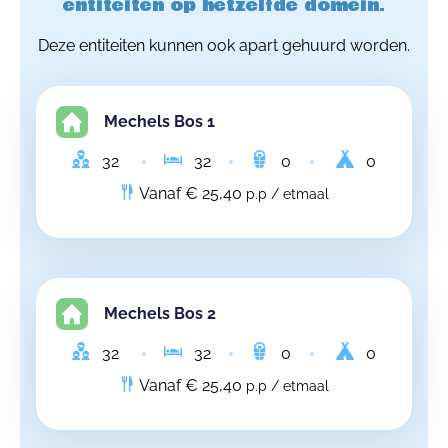
entiteiten op hetzelfde domein.
Deze entiteiten kunnen ook apart gehuurd worden.
Mechels Bos 1
32
32
0
0
Vanaf € 25,40
p.p / etmaal
Mechels Bos 2
32
32
0
0
Vanaf € 25,40
p.p / etmaal