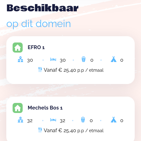
Beschikbaar
op dit domein
EFRO 1
30
30
0
0
Vanaf € 25,40
p.p / etmaal
Mechels Bos 1
32
32
0
0
Vanaf € 25,40
p.p / etmaal