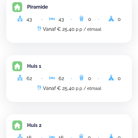
Piramide
43
43
0
0
Vanaf € 25,40
p.p / etmaal
Huis 1
62
62
0
0
Vanaf € 25,40
p.p / etmaal
Huis 2
16
16
0
0