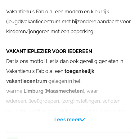
Vakantiehuis Fabiola, een modern en kleurrijk
(jeugd)vakantiecentrum met bijzondere aandacht voor
kinderen/jongeren met een beperking.
VAKANTIEPLEZIER VOOR IEDEREEN
Dat is ons motto! Het is dan ook gezellig genieten in
Vakantiehuis Fabiola, een
toegankelijk
vakantiecentrum
gelegen in het
warme
Limburg
(
Maasmechelen
), waar
iedereen, (leef)groepen, (zorg)instellingen, scholen,
gezinnen, families, verenigingen, terecht kunnen voor
Lees meer
een week of weekendje weg! Onze aandacht gaat
hierbij in het bijzondere naar kinderen / jongeren met