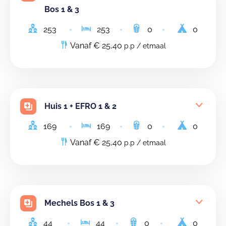
Bos 1 & 3
253
253
0
0
Vanaf € 25,40
p.p / etmaal
Huis 1 + EFRO 1 & 2
169
169
0
0
Vanaf € 25,40
p.p / etmaal
Mechels Bos 1 & 3
44
44
0
0