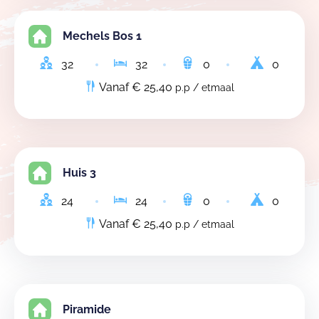
Mechels Bos 1
32
32
0
0
Vanaf € 25,40
p.p / etmaal
Huis 3
24
24
0
0
Vanaf € 25,40
p.p / etmaal
Piramide