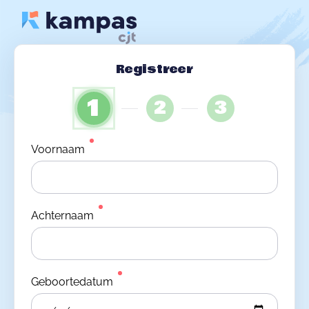
Registreer
1
2
3
Voornaam
Achternaam
Geboortedatum