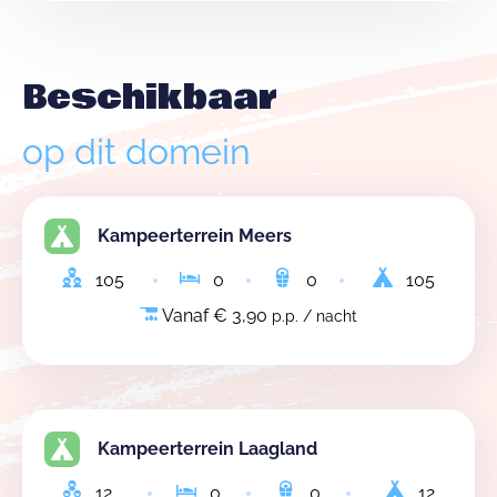
Beschikbaar
op dit domein
Kampeerterrein Meers
105
0
0
105
Vanaf € 3,90
p.p. / nacht
Kampeerterrein Laagland
12
0
0
12