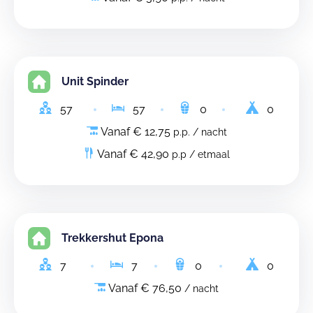
Unit Spinder
57
57
0
0
Vanaf € 12,75
p.p. / nacht
Vanaf € 42,90
p.p / etmaal
Trekkershut Epona
7
7
0
0
Vanaf € 76,50
/ nacht