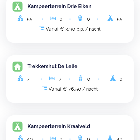
Kampeerterrein Drie Eiken
55
0
0
55
Vanaf € 3,90
p.p. / nacht
Trekkershut De Lelie
7
7
0
0
Vanaf € 76,50
/ nacht
Kampeerterrein Kraaiveld
40
0
0
40