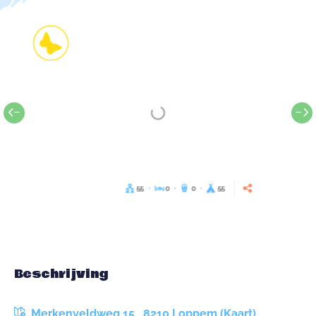
55
0
0
55
Beschrijving
Merkenveldweg 15 , 8210 Loppem (Kaart)