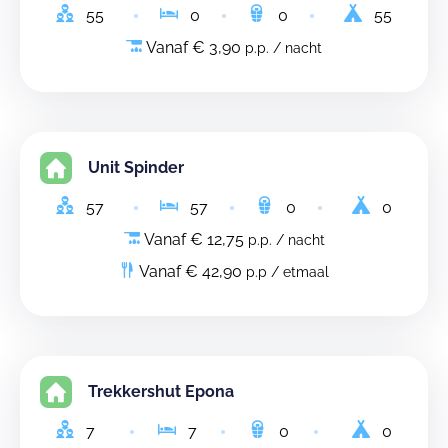
55
0
0
55
Vanaf € 3,90
p.p. / nacht
Unit Spinder
57
57
0
0
Vanaf € 12,75
p.p. / nacht
Vanaf € 42,90
p.p / etmaal
Trekkershut Epona
7
7
0
0