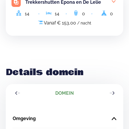
Trekkershutten Epona en De Lelie
14
14
0
0
Vanaf € 153,00
/ nacht
Details domein
DOMEIN
Omgeving