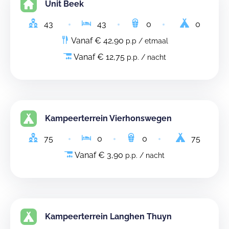
Unit Beek
43
43
0
0
Vanaf € 42,90
p.p / etmaal
Vanaf € 12,75
p.p. / nacht
Kampeerterrein Vierhonswegen
75
0
0
75
Vanaf € 3,90
p.p. / nacht
Kampeerterrein Langhen Thuyn