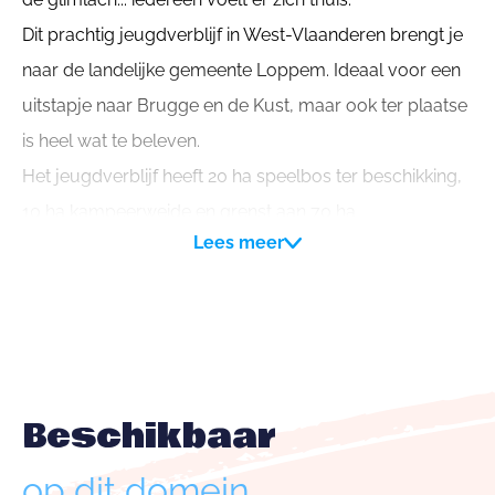
Dit prachtig jeugdverblijf in West-Vlaanderen brengt je
naar de landelijke gemeente Loppem. Ideaal voor een
uitstapje naar Brugge en de Kust, maar ook ter plaatse
is heel wat te beleven.
Het jeugdverblijf heeft 20 ha speelbos ter beschikking,
10 ha kampeerweide en grenst aan 70 ha
Lees meer
natuurgebied.
Je kan bij ons verblijven in volpension of zelf koken. We
hebben een eetzaal Fourage waar 180 mensen kunnen
eten.
Op het terrein ligt een (rolstoel)pad die het gebouw met
Beschikbaar
alle belangrijke plaatsen op ons domein met elkaar
verbindt. Er zijn aparte parkeerplaatsen voor
op dit domein
andersvaliden bij het gebouw, er is buitensanitair die