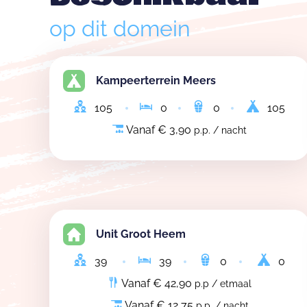
op dit domein
Kampeerterrein Meers
105
0
0
105
Vanaf € 3,90
p.p. / nacht
Unit Groot Heem
39
39
0
0
Vanaf € 42,90
p.p / etmaal
Vanaf € 12,75
p.p. / nacht