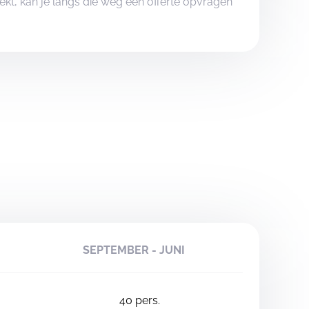
boekt, kan je langs die weg een offerte opvragen
SEPTEMBER - JUNI
40
pers.