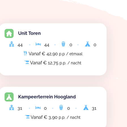
Unit Toren
44
44
0
0
Vanaf € 42,90
p.p / etmaal
Vanaf € 12,75
p.p. / nacht
Kampeerterrein Hoogland
31
0
0
31
Vanaf € 3,90
p.p. / nacht