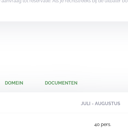
je aanvraag tot reservatie. Als je rechtstreeks bij de uitbater 
DOMEIN
DOCUMENTEN
JULI - AUGUSTUS
40
pers.