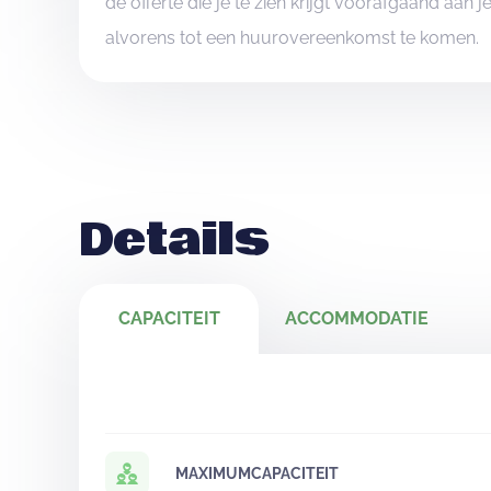
de offerte die je te zien krijgt voorafgaand aan 
alvorens tot een huurovereenkomst te komen.
Details
CAPACITEIT
ACCOMMODATIE
MAXIMUMCAPACITEIT