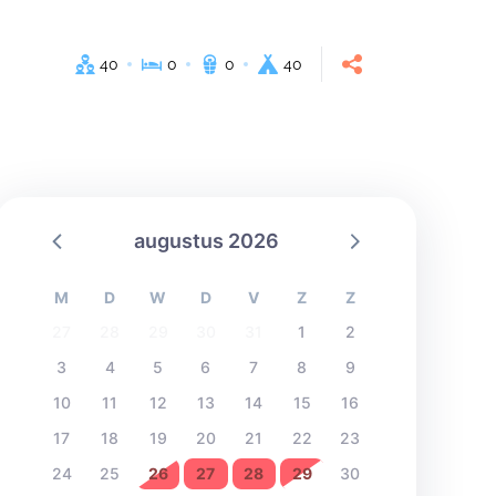
40
0
0
40
augustus 2026
M
D
W
D
V
Z
Z
27
28
29
30
31
1
2
3
4
5
6
7
8
9
10
11
12
13
14
15
16
17
18
19
20
21
22
23
24
25
26
27
28
29
30