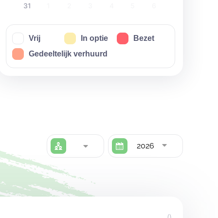
31
1
2
3
4
5
6
Vrij
In optie
Bezet
Gedeeltelijk verhuurd
2026
()