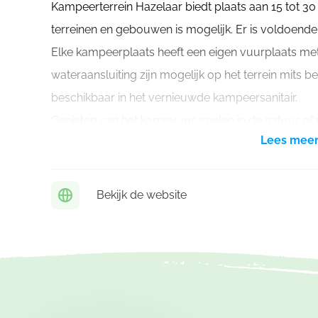
Kampeerterrein Hazelaar biedt plaats aan 15 tot 
terreinen en gebouwen is mogelijk. Er is voldoende 
Elke kampeerplaats heeft een eigen vuurplaats met z
wateraansluiting zijn mogelijk op het terrein mits be
beschikbaar in het vernieuwde kampeersanitair.
Genieten van het kampvuur, spelen in de natuur of m
Lees mee
wandelafstand van De Brink. Herentals en zijn natuu
om een tiendaags kampprogramma rijkelijk mee te 
Bekijk de website