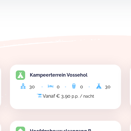
Kampeerterrein Vossehol
30
0
0
30
Vanaf € 3,90
p.p. / nacht