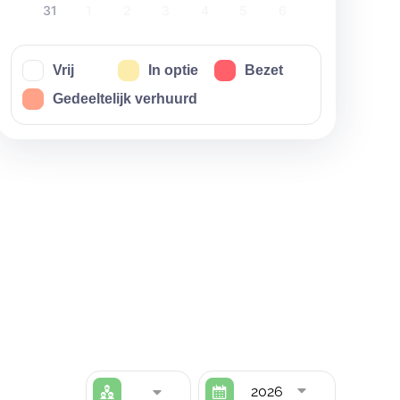
31
1
2
3
4
5
6
Vrij
In optie
Bezet
Gedeeltelijk verhuurd
2026