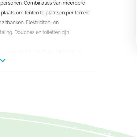
30 personen. Combinaties van meerdere
plaats om tenten te plaatsen per terrein.
itbanken. Elektriciteit- en
taling. Douches en toiletten zijn
et een vlot op de Nete, alles ligt op
r
rlijke omgeving zijn de ideale uitvalsbasis
vullen.