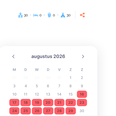
30
0
0
30
augustus 2026
M
D
W
D
V
Z
Z
27
28
29
30
31
1
2
3
4
5
6
7
8
9
10
11
12
13
14
15
16
17
18
19
20
21
22
23
24
25
26
27
28
29
30