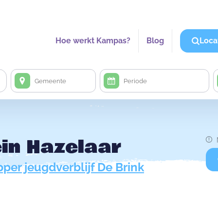
Hoe werkt Kampas?
Blog
Loca
in Hazelaar
per jeugdverblijf De Brink