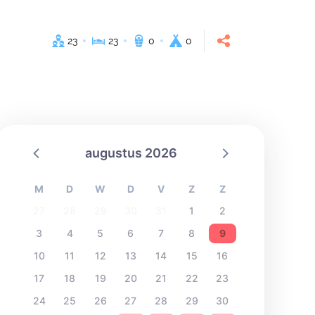
23
23
0
0
augustus 2026
M
D
W
D
V
Z
Z
27
28
29
30
31
1
2
3
4
5
6
7
8
9
10
11
12
13
14
15
16
17
18
19
20
21
22
23
24
25
26
27
28
29
30