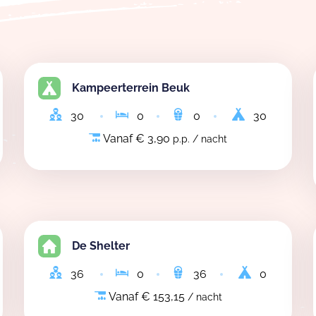
Kampeerterrein Beuk
30
0
0
30
Vanaf € 3,90
p.p. / nacht
De Shelter
36
0
36
0
Vanaf € 153,15
/ nacht