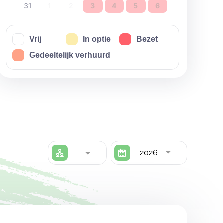
31
1
2
3
4
5
6
Vrij
In optie
Bezet
Gedeeltelijk verhuurd
2026