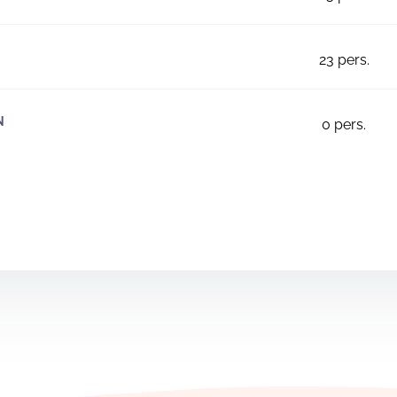
23
pers.
N
0
pers.