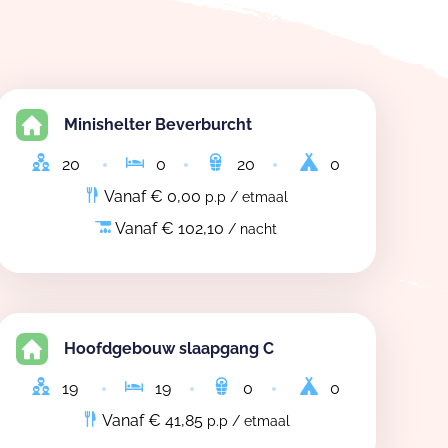
Minishelter Beverburcht
20
0
20
0
Vanaf € 0,00
p.p / etmaal
Vanaf € 102,10
/ nacht
Hoofdgebouw slaapgang C
19
19
0
0
Vanaf € 41,85
p.p / etmaal