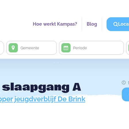
Hoe werkt Kampas?
Blog
Loca
 slaapgang A
per jeugdverblijf De Brink