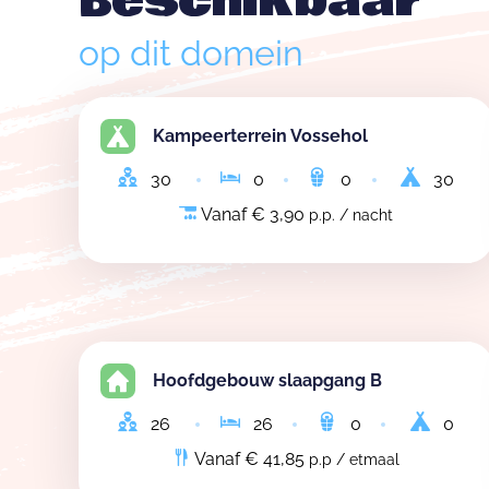
Beschikbaar
op dit domein
Kampeerterrein Vossehol
30
0
0
30
Vanaf € 3,90
p.p. / nacht
Hoofdgebouw slaapgang B
26
26
0
0
Vanaf € 41,85
p.p / etmaal