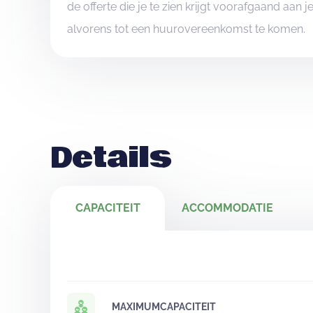
de offerte die je te zien krijgt voorafgaand aan 
alvorens tot een huurovereenkomst te komen.
Details
CAPACITEIT
ACCOMMODATIE
MAXIMUMCAPACITEIT