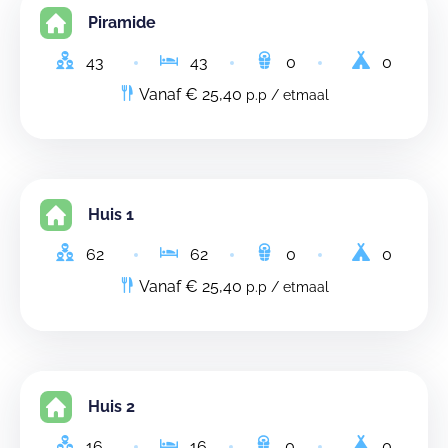
Piramide
43
43
0
0
Vanaf € 25,40
p.p / etmaal
Huis 1
62
62
0
0
Vanaf € 25,40
p.p / etmaal
Huis 2
16
16
0
0