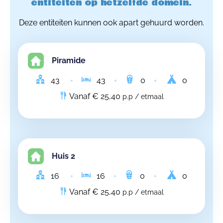
entiteiten op hetzelfde domein.
Deze entiteiten kunnen ook apart gehuurd worden.
Piramide
43
43
0
0
Vanaf € 25,40
p.p / etmaal
Huis 2
16
16
0
0
Vanaf € 25,40
p.p / etmaal