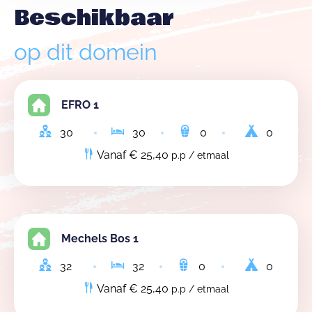
Beschikbaar
op dit domein
EFRO 1
30
30
0
0
Vanaf € 25,40
p.p / etmaal
Mechels Bos 1
32
32
0
0
Vanaf € 25,40
p.p / etmaal