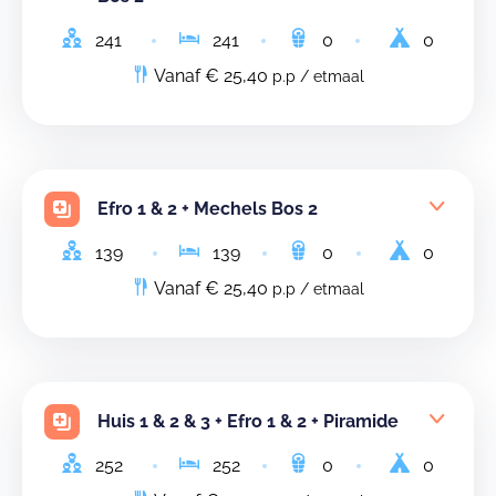
241
241
0
0
Vanaf € 25,40
p.p / etmaal
Efro 1 & 2 + Mechels Bos 2
139
139
0
0
Vanaf € 25,40
p.p / etmaal
Huis 1 & 2 & 3 + Efro 1 & 2 + Piramide
252
252
0
0