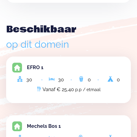
Beschikbaar
op dit domein
EFRO 1
30
30
0
0
Vanaf € 25,40
p.p / etmaal
Mechels Bos 1