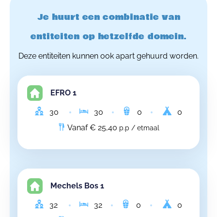
Je huurt een combinatie van
entiteiten op hetzelfde domein.
Deze entiteiten kunnen ook apart gehuurd worden.
EFRO 1
30
30
0
0
Vanaf € 25,40
p.p / etmaal
Mechels Bos 1
32
32
0
0