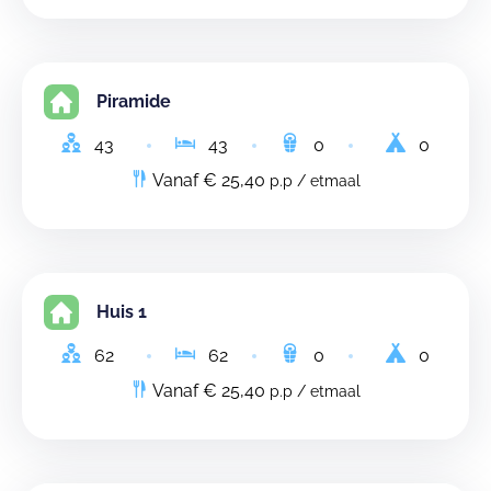
Piramide
43
43
0
0
Vanaf € 25,40
p.p / etmaal
Huis 1
62
62
0
0
Vanaf € 25,40
p.p / etmaal