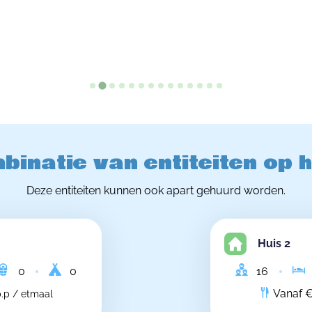
binatie van entiteiten op 
Deze entiteiten kunnen ook apart gehuurd worden.
Huis 2
0
0
16
Vanaf €
.p / etmaal