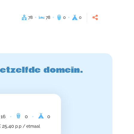
78
78
0
0
hetzelfde domein.
16
0
0
 25,40
p.p / etmaal