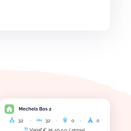
Mechels Bos 2
32
32
0
0
Vanaf € 25,40
p.p / etmaal