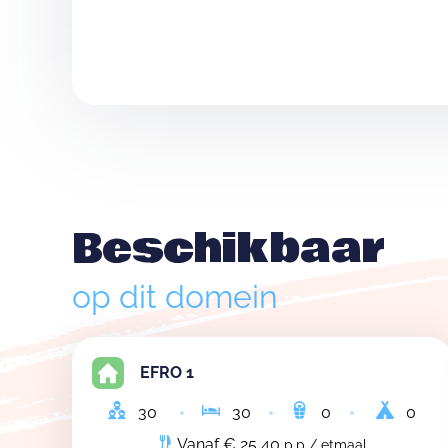
Beschikbaar
op dit domein
EFRO 1
30
30
0
0
Vanaf € 25,40
p.p / etmaal