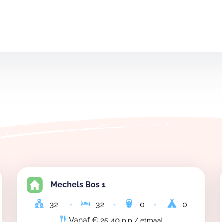
Mechels Bos 1
32
32
0
0
Vanaf € 25,40
p.p / etmaal