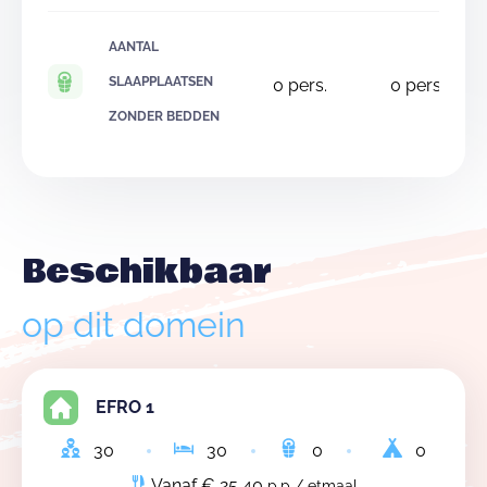
AANTAL
SLAAPPLAATSEN
0
pers.
0
pers.
ZONDER BEDDEN
Beschikbaar
op dit domein
EFRO 1
30
30
0
0
Vanaf € 25,40
p.p / etmaal