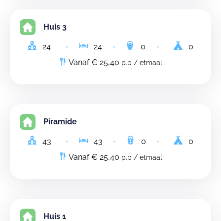
Huis 3
24
24
0
0
Vanaf € 25,40
p.p / etmaal
Piramide
43
43
0
0
Vanaf € 25,40
p.p / etmaal
Huis 1