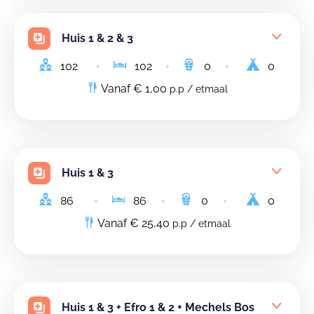
Huis 1 & 2 & 3
102
102
0
0
Vanaf € 1,00
p.p / etmaal
Huis 1 & 3
86
86
0
0
Vanaf € 25,40
p.p / etmaal
Huis 1 & 3 + Efro 1 & 2 + Mechels Bos