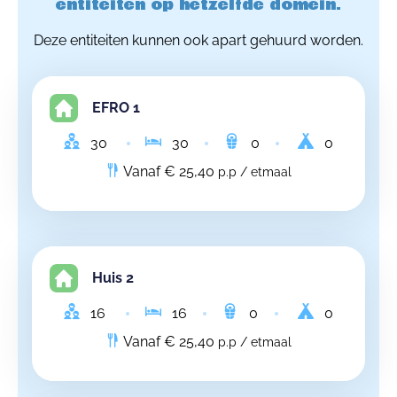
entiteiten op hetzelfde domein.
Deze entiteiten kunnen ook apart gehuurd worden.
EFRO 1
30
30
0
0
Vanaf € 25,40
p.p / etmaal
Huis 2
16
16
0
0
Vanaf € 25,40
p.p / etmaal