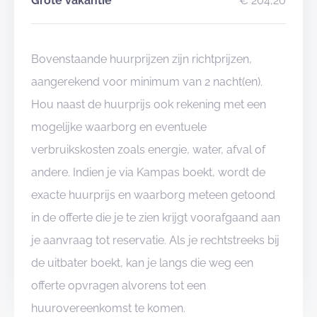
Grote vakantie
€ 204,20
Verblijfsformule
Je kookt er doorgaans zelf op het houtvuur.
Voor elke burcht vind je een eigen vuurplek met
Bovenstaande huurprijzen zijn richtprijzen,
banken om kampvuur te houdenen stevige
aangerekend voor minimum van 2 nacht(en).
vuurroosters om te koken.
Hou naast de huurprijs ook rekening met een
Mits een kleine meerprijs gebruik je onze uitgeruste
mogelijke waarborg en eventuele
handige patrouillekoffers met kookpotten, pannen en
verbruikskosten zoals energie, water, afval of
alle andere keukenmateriaal om een maaltijd te
andere. Indien je via Kampas boekt, wordt de
bereiden op open vuur.
exacte huurprijs en waarborg meteen getoond
kookkoffer 20 personen : 20 eur per weekend / 2
in de offerte die je te zien krijgt voorafgaand aan
euro per bijkomende dag
je aanvraag tot reservatie. Als je rechtstreeks bij
servieskoffer 10 personen : 5 euro per weekend / 1
de uitbater boekt, kan je langs die weg een
euro per bijkomende dag
offerte opvragen alvorens tot een
Wil je wat meer comfort, dan kan je extra gasvuren
huurovereenkomst te komen.