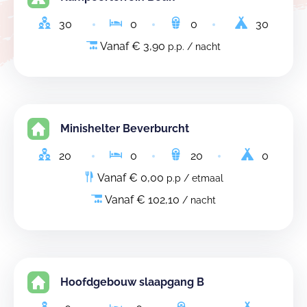
30
0
0
30
Vanaf € 3,90
p.p. / nacht
Minishelter Beverburcht
20
0
20
0
Vanaf € 0,00
p.p / etmaal
Vanaf € 102,10
/ nacht
Hoofdgebouw slaapgang B