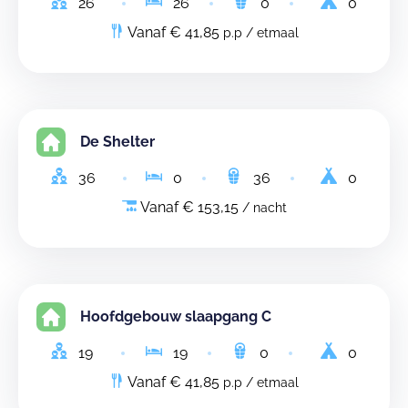
26
26
0
0
Vanaf € 41,85
p.p / etmaal
De Shelter
36
0
36
0
Vanaf € 153,15
/ nacht
Hoofdgebouw slaapgang C
19
19
0
0
Vanaf € 41,85
p.p / etmaal