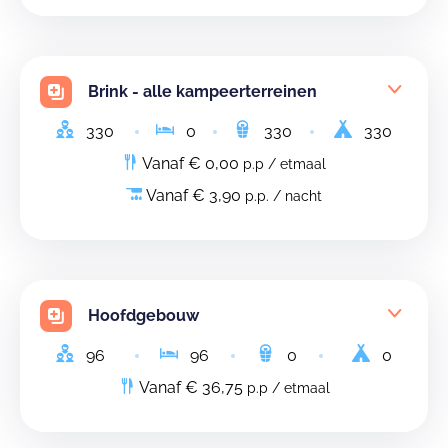
Brink - alle kampeerterreinen
330
0
330
330
Vanaf € 0,00
p.p / etmaal
Vanaf € 3,90
p.p. / nacht
Hoofdgebouw
96
96
0
0
Vanaf € 36,75
p.p / etmaal