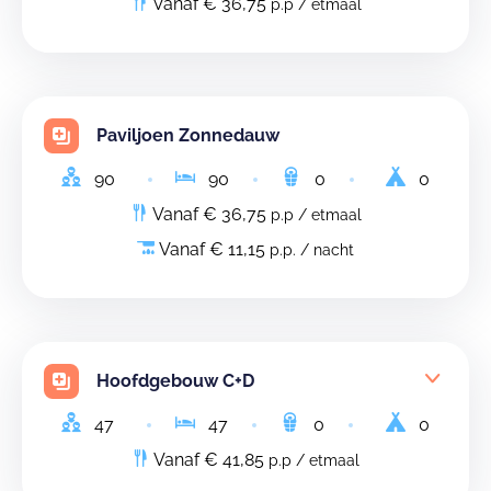
Vanaf € 36,75
p.p / etmaal
Paviljoen Zonnedauw
90
90
0
0
Vanaf € 36,75
p.p / etmaal
Vanaf € 11,15
p.p. / nacht
Hoofdgebouw C+D
47
47
0
0
Vanaf € 41,85
p.p / etmaal