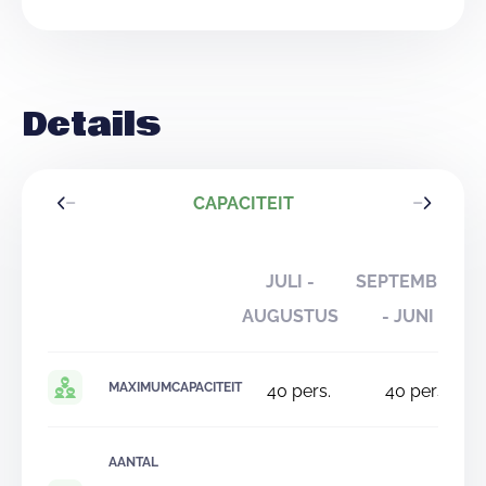
bijhuren.
Wil je showcooken als een echte kampvuurchef, huur
dan onze dutch ovens.
Details
Eten doe je op de stoere boomstampicknickbanken
onder de stretchtent van de Minishelters.
Wil je toch graag een of meerdere maaltijden in
CAPACITEIT
volpension? Dat kan zeker. De maaltijden worden dan in
het nabijgelegen hoofdgebouw verbruikt.
JULI -
SEPTEMBER
AUGUSTUS
- JUNI
MAXIMUMCAPACITEIT
40
pers.
40
pers.
AANTAL