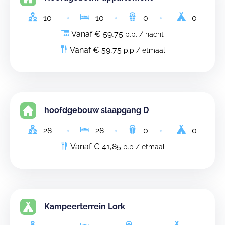
10
10
0
0
Vanaf € 59,75
p.p. / nacht
Vanaf € 59,75
p.p / etmaal
hoofdgebouw slaapgang D
28
28
0
0
Vanaf € 41,85
p.p / etmaal
Kampeerterrein Lork