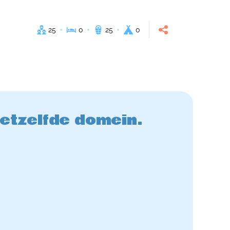
25
0
25
0
hetzelfde domein.