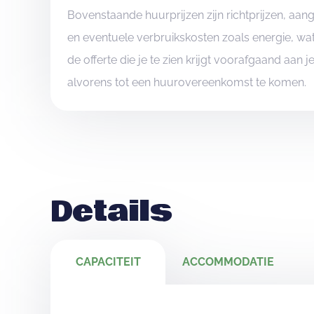
Bovenstaande huurprijzen zijn richtprijzen, aa
en eventuele verbruikskosten zoals energie, wat
de offerte die je te zien krijgt voorafgaand aan 
alvorens tot een huurovereenkomst te komen.
Details
CAPACITEIT
ACCOMMODATIE