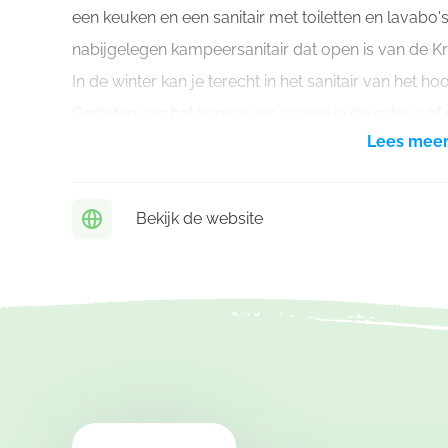
een keuken en een sanitair met toiletten en lavabo'
nabijgelegen kampeersanitair dat open is van de Kro
In de winter kan je terecht in het sanitair van het 
Genieten van het kampvuur, spelen in de natuur of m
Lees mee
wandelafstand van De Brink. Herentals en zijn natuu
om een tiendaags kampprogramma rijkelijk mee te 
Bekijk de website