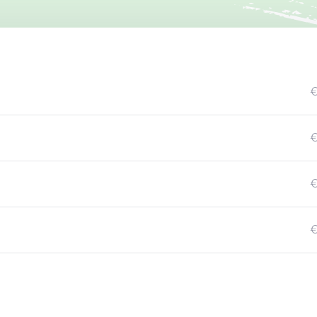
€
€
€
€