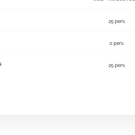
25
pers.
0
pers.
N
25
pers.