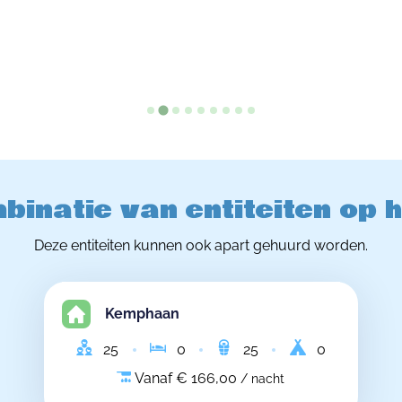
binatie van entiteiten op 
Deze entiteiten kunnen ook apart gehuurd worden.
Kemphaan
25
0
25
0
Vanaf € 166,00
/ nacht