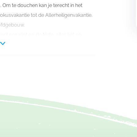
s. Om te douchen kan je terecht in het
kusvakantie tot de Allerheiligenvakantie.
hoofdgebouw.
et een vlot op de Nete, alles ligt op
r
rlijke omgeving zijn de ideale uitvalsbasis
vullen.