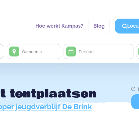
Hoe werkt Kampas?
Blog
Loca
 tentplaatsen
per jeugdverblijf De Brink