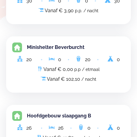
30
0
0
30
Vanaf € 3,90
p.p. / nacht
Minishelter Beverburcht
20
0
20
0
Vanaf € 0,00
p.p / etmaal
Vanaf € 102,10
/ nacht
Hoofdgebouw slaapgang B
26
26
0
0