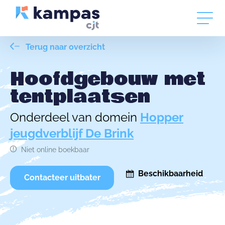
Terug naar overzicht
Hoofdgebouw met
tentplaatsen
Onderdeel van domein
Hopper
jeugdverblijf De Brink
Niet online boekbaar
Beschikbaarheid
Contacteer uitbater