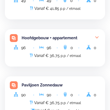
49
49
0
0
Vanaf € 41,85
p.p / etmaal
Hoofdgebouw + appartement
96
96
0
0
Vanaf € 36,75
p.p / etmaal
Paviljoen Zonnedauw
90
90
0
0
Vanaf € 36,75
p.p / etmaal