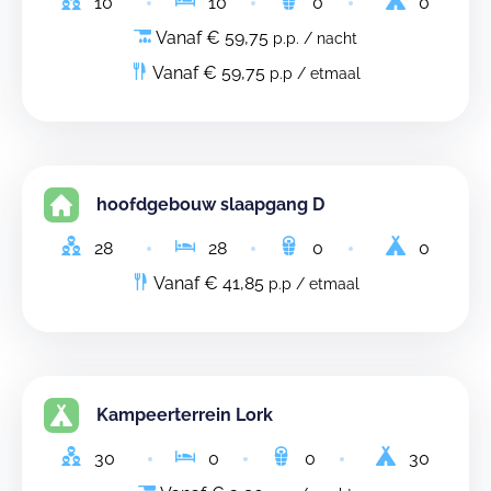
10
10
0
0
Vanaf € 59,75
p.p. / nacht
Vanaf € 59,75
p.p / etmaal
hoofdgebouw slaapgang D
28
28
0
0
Vanaf € 41,85
p.p / etmaal
Kampeerterrein Lork
30
0
0
30