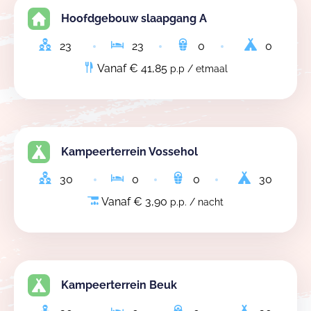
Hoofdgebouw slaapgang A
23
23
0
0
Vanaf € 41,85
p.p / etmaal
Kampeerterrein Vossehol
30
0
0
30
Vanaf € 3,90
p.p. / nacht
Kampeerterrein Beuk