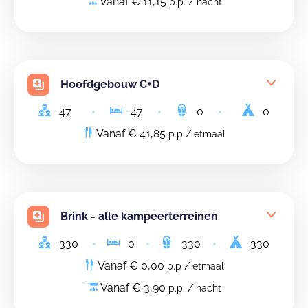
Vanaf € 11,15
p.p. / nacht
Hoofdgebouw C+D
47
47
0
0
Vanaf € 41,85
p.p / etmaal
Brink - alle kampeerterreinen
330
0
330
330
Vanaf € 0,00
p.p / etmaal
Vanaf € 3,90
p.p. / nacht