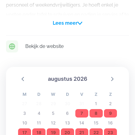
personeel of weekendvrijwilligers. Je hoeft enkel je
voeten onder tafel te schuiven en nadien je servies af te
Lees meer
ruimen. Wij zorgen voor de rest.
Je bed opdekken en slapen doe je in één van de vier
slaapblokken, met voornamelijk 8-persoonskamers en
Bekijk de website
het nodige sanitair.
Onze gasten kunnen gebruik maken van verschillende
daglokalen, de gemeenschappelijke bar en eetzaal,
augustus 2026
onze ‘stille ruimte’ en verschillende uitleenmaterialen.
M
D
W
D
V
Z
Z
27
28
29
30
31
1
2
3
4
5
6
7
8
9
10
11
12
13
14
15
16
17
18
19
20
21
22
23