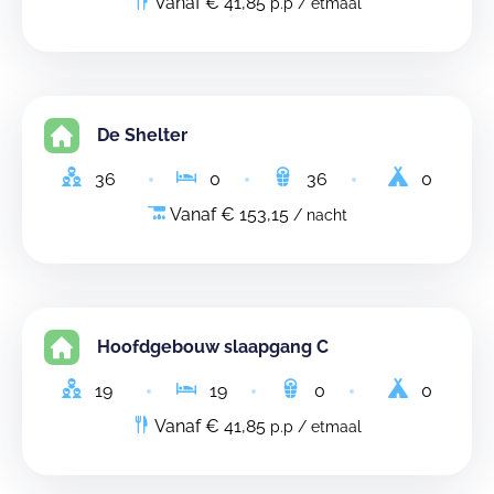
Vanaf € 41,85
p.p / etmaal
De Shelter
36
0
36
0
Vanaf € 153,15
/ nacht
Hoofdgebouw slaapgang C
19
19
0
0
Vanaf € 41,85
p.p / etmaal