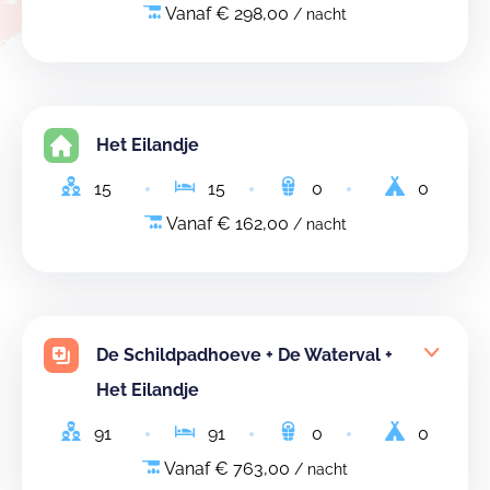
Vanaf € 298,00
/ nacht
Het Eilandje
15
15
0
0
Vanaf € 162,00
/ nacht
De Schildpadhoeve + De Waterval +
Het Eilandje
91
91
0
0
Vanaf € 763,00
/ nacht