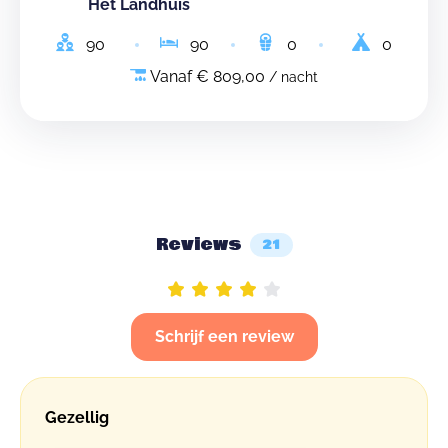
Het Landhuis
90
90
0
0
Vanaf € 809,00
/ nacht
Reviews
21
Schrijf een review
Gezellig