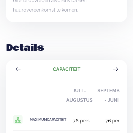
offerte opvragen alvorens tot een
huurovereenkomst te komen.
Details
CAPACITEIT
JULI -
SEPTEMBER
AUGUSTUS
- JUNI
MAXIMUMCAPACITEIT
76
pers.
76
pers.