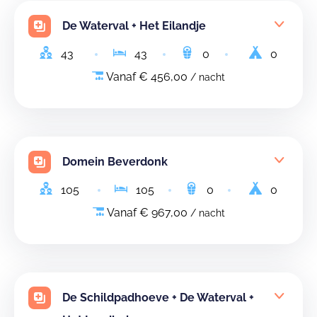
De Waterval + Het Eilandje
43
43
0
0
Vanaf € 456,00
/ nacht
Domein Beverdonk
105
105
0
0
Vanaf € 967,00
/ nacht
De Schildpadhoeve + De Waterval +