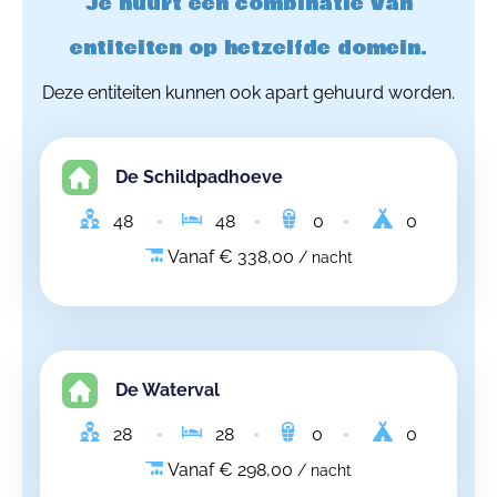
Je huurt een combinatie van
entiteiten op hetzelfde domein.
Deze entiteiten kunnen ook apart gehuurd worden.
De Schildpadhoeve
48
48
0
0
Vanaf € 338,00
/ nacht
De Waterval
28
28
0
0
Vanaf € 298,00
/ nacht