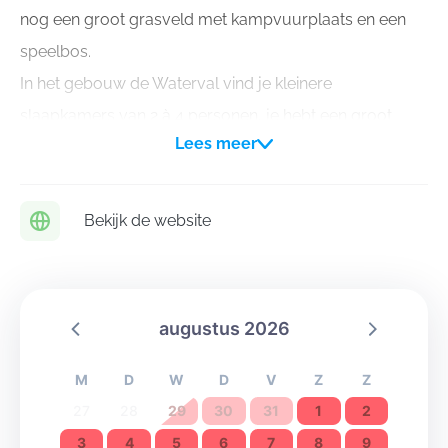
nog een groot grasveld met kampvuurplaats en een
speelbos.
In het gebouw de Waterval vind je kleinere
slaapkamers van 2 à 4 personen, je hebt een groot
Lees meer
overdekt terras en een grote extra speelzaal wat maakt
dat het ook geschikt is voor gezinnen met kinderen. Het
is gelegen vlak bij de dieren op het domein. Het
Bekijk de website
gebouw is rolstoeltoegankelijk.
augustus 2026
M
D
W
D
V
Z
Z
27
28
29
30
31
1
2
3
4
5
6
7
8
9