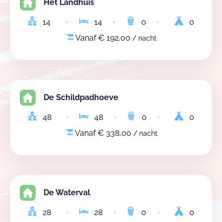
Het Landhuis
14
14
0
0
Vanaf € 192,00
/ nacht
De Schildpadhoeve
48
48
0
0
Vanaf € 338,00
/ nacht
De Waterval
28
28
0
0