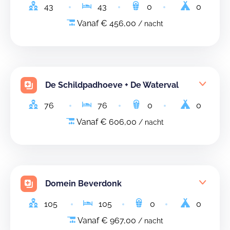
43
43
0
0
Vanaf € 456,00
/ nacht
De Schildpadhoeve + De Waterval
76
76
0
0
Vanaf € 606,00
/ nacht
Domein Beverdonk
105
105
0
0
Vanaf € 967,00
/ nacht