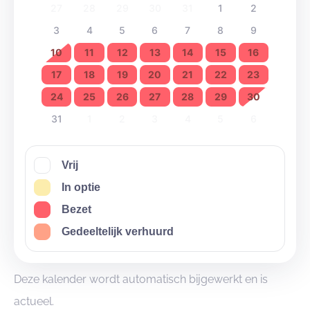
27
28
29
30
31
1
2
3
4
5
6
7
8
9
10
11
12
13
14
15
16
17
18
19
20
21
22
23
24
25
26
27
28
29
30
31
1
2
3
4
5
6
Vrij
In optie
Bezet
Gedeeltelijk verhuurd
Deze kalender wordt automatisch bijgewerkt en is
actueel.