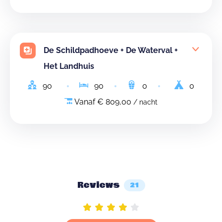
De Schildpadhoeve + De Waterval +
Het Landhuis
90
90
0
0
Vanaf € 809,00
/ nacht
Reviews
21