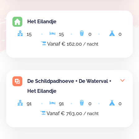
Het Eilandje
15
15
0
0
Vanaf € 162,00
/ nacht
De Schildpadhoeve + De Waterval +
Het Eilandje
91
91
0
0
Vanaf € 763,00
/ nacht