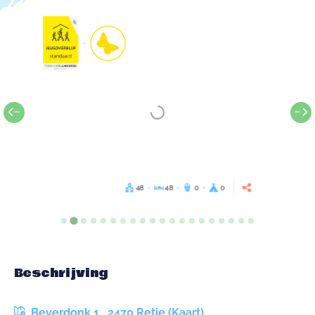
48
48
0
0
Beschrijving
Beverdonk 1 , 2470 Retie (Kaart)