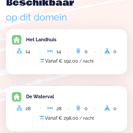
Beschikbaar
op dit domein
Het Landhuis
14
14
0
0
Vanaf € 192,00
/ nacht
De Waterval
28
28
0
0
Vanaf € 298,00
/ nacht