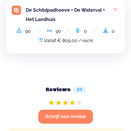
De Schildpadhoeve + De Waterval +
Het Landhuis
90
90
0
0
Vanaf € 809,00
/ nacht
Reviews
21
Schrijf een review