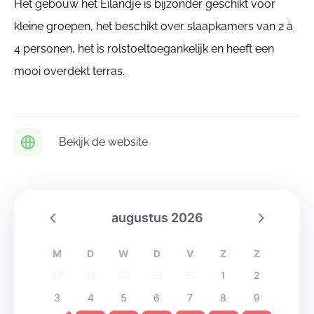
Het gebouw het Eilandje is bijzonder geschikt voor
kleine groepen, het beschikt over slaapkamers van 2 à
4 personen, het is rolstoeltoegankelijk en heeft een
mooi overdekt terras.
Bekijk de website
augustus 2026
M
D
W
D
V
Z
Z
27
28
29
30
31
1
2
3
4
5
6
7
8
9