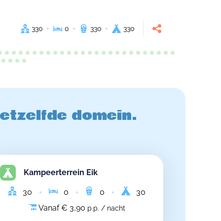
330
0
330
330
hetzelfde domein.
Kampeerterrein Eik
30
0
0
30
Vanaf € 3,90
p.p. / nacht