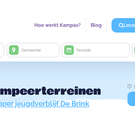
Hoe werkt Kampas?
Blog
Loca
kampeerterreinen
per jeugdverblijf De Brink