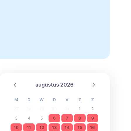
augustus 2026
M
D
W
D
V
Z
Z
27
28
29
30
31
1
2
3
4
5
6
7
8
9
10
11
12
13
14
15
16