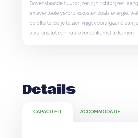
Bovenstaande huurprijzen zijn richtprijzen, aa
en eventuele verbruikskosten zoals energie, wat
de offerte die je te zien krijgt voorafgaand aan 
alvorens tot een huurovereenkomst te komen.
Details
CAPACITEIT
ACCOMMODATIE