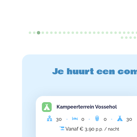
Je huurt een com
Kampeerterrein Vossehol
30
0
0
30
Vanaf € 3,90
p.p. / nacht