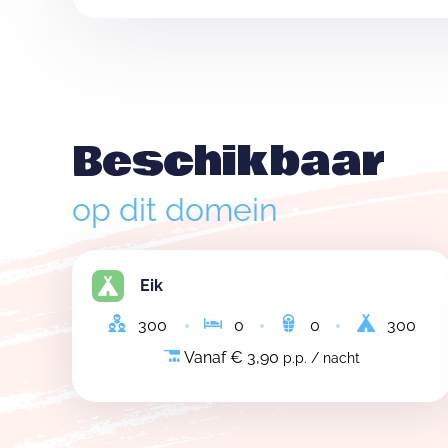
Beschikbaar
op dit domein
Eik
300
0
0
300
Vanaf € 3,90
p.p. / nacht