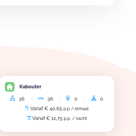
Kabouter
36
36
0
0
Vanaf € 40,65
p.p / etmaal
Vanaf € 12,75
p.p. / nacht