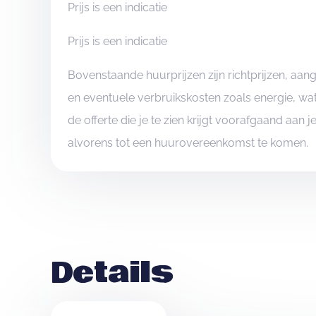
Prijs is een indicatie
Prijs is een indicatie
Bovenstaande huurprijzen zijn richtprijzen, aa
en eventuele verbruikskosten zoals energie, wat
de offerte die je te zien krijgt voorafgaand aan 
alvorens tot een huurovereenkomst te komen.
Details