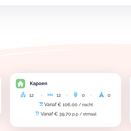
Kapoen
12
12
0
0
Vanaf € 106,00
/ nacht
Vanaf € 39,70
p.p / etmaal