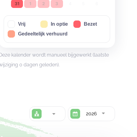
31
1
2
3
4
5
6
Vrij
In optie
Bezet
Gedeeltelijk verhuurd
Deze kalender wordt manueel bijgewerkt (laatste
wijziging 0 dagen geleden).
2026