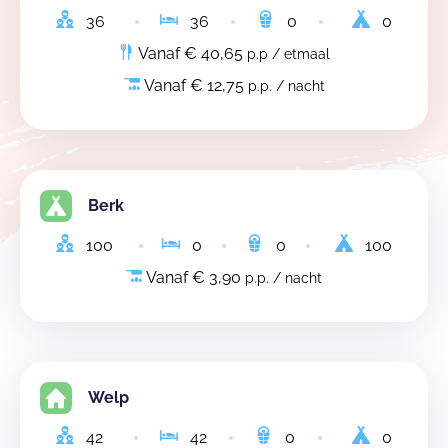
36
36
0
0
Vanaf € 40,65
p.p / etmaal
Vanaf € 12,75
p.p. / nacht
Berk
100
0
0
100
Vanaf € 3,90
p.p. / nacht
Welp
42
42
0
0