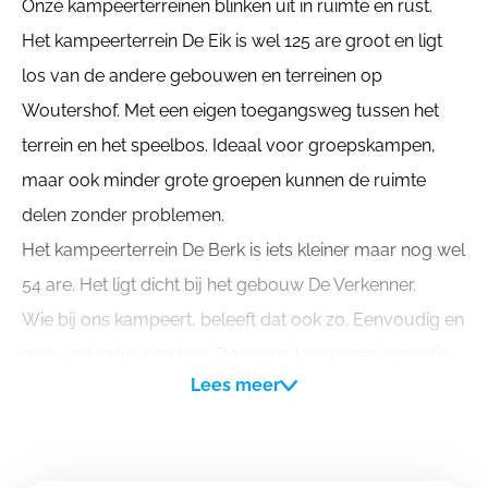
Onze kampeerterreinen blinken uit in ruimte en rust.
Het kampeerterrein De Eik is wel 125 are groot en ligt
los van de andere gebouwen en terreinen op
Woutershof. Met een eigen toegangsweg tussen het
terrein en het speelbos. Ideaal voor groepskampen,
maar ook minder grote groepen kunnen de ruimte
delen zonder problemen.
Het kampeerterrein De Berk is iets kleiner maar nog wel
54 are. Het ligt dicht bij het gebouw De Verkenner.
Wie bij ons kampeert, beleeft dat ook zo. Eenvoudig en
met veel natuur en bos. De naam 'kamperen' waardig.
Lees meer
Voor de nodige was en plas is er een sanitair blok op
het terrein.