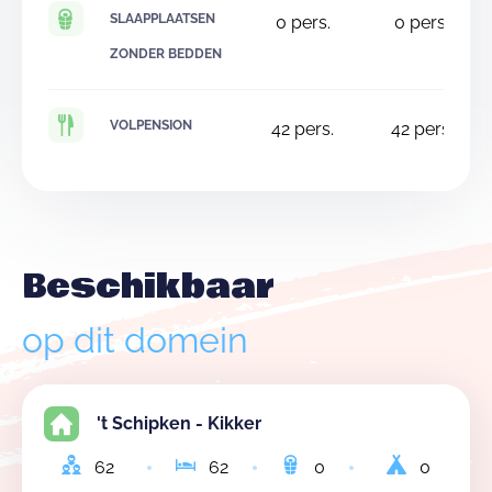
SLAAPPLAATSEN
0
pers.
0
pers.
ZONDER BEDDEN
VOLPENSION
42
pers.
42
pers.
Beschikbaar
op dit domein
't Schipken - Kikker
62
62
0
0