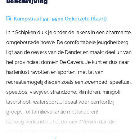
Beschrijving
Kampstraat 59 , 9500 Onkerzele (Kaart)
In 't Schipken duik je onder de lakens in een charmante,
omgebouwde hoeve. De comfortabele jeugdherberg
ligt aan de oevers van de Dender en maakt deel uit van
het provinciaal domein De Gavers. Je kunt er dus naar
hartenlust ravotten en sporten, met tal van
recreatiemogelijkheden zoals een zwembad, speeltuin,
speelbos, visvijver, strandzone, klimtoren, minigolf,
lasershoot, watersport ... Ideaal voor een kortbij
groeps- of familievakantie met kinderen!
Genoeg verkend op het domein? Verken dan de
prachtige streek van de Vlaamse Ardennen en de