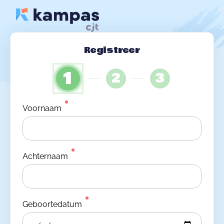
Registreer
1
2
3
Voornaam
Achternaam
Geboortedatum