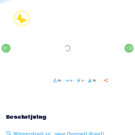
80
0
0
80
Beschrijving
Winnerstraat 40 , 3900 Overpelt (Kaart)