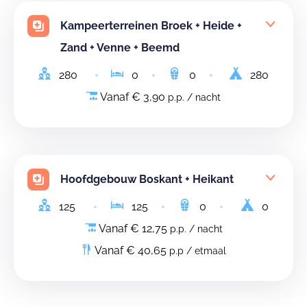
Kampeerterreinen Broek + Heide +
Zand + Venne + Beemd
280
0
0
280
Vanaf € 3,90
p.p. / nacht
Hoofdgebouw Boskant + Heikant
125
125
0
0
Vanaf € 12,75
p.p. / nacht
Vanaf € 40,65
p.p / etmaal