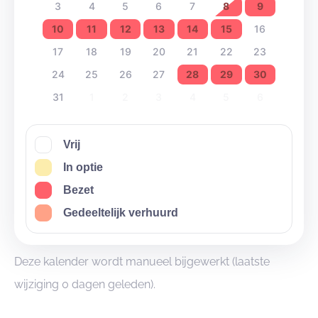
3
4
5
6
7
8
9
10
11
12
13
14
15
16
17
18
19
20
21
22
23
24
25
26
27
28
29
30
31
1
2
3
4
5
6
Vrij
In optie
Bezet
Gedeeltelijk verhuurd
Deze kalender wordt manueel bijgewerkt (laatste
wijziging 0 dagen geleden).