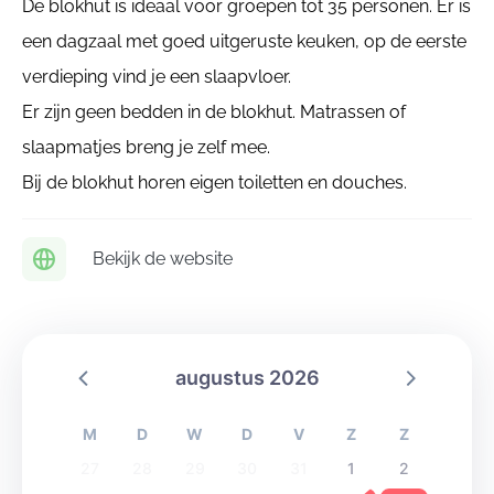
De blokhut is ideaal voor groepen tot 35 personen. Er is
een dagzaal met goed uitgeruste keuken, op de eerste
verdieping vind je een slaapvloer.
Er zijn geen bedden in de blokhut. Matrassen of
slaapmatjes breng je zelf mee.
Bij de blokhut horen eigen toiletten en douches.
Bekijk de website
augustus 2026
M
D
W
D
V
Z
Z
27
28
29
30
31
1
2