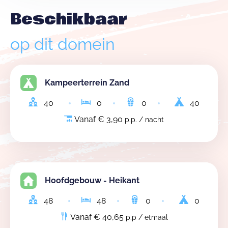
Beschikbaar
op dit domein
Kampeerterrein Zand
40
0
0
40
Vanaf € 3,90
p.p. / nacht
Hoofdgebouw - Heikant
48
48
0
0
Vanaf € 40,65
p.p / etmaal