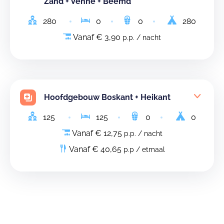
Zand + Venne + Beemd
280
0
0
280
Vanaf € 3,90
p.p. / nacht
Hoofdgebouw Boskant + Heikant
125
125
0
0
Vanaf € 12,75
p.p. / nacht
Vanaf € 40,65
p.p / etmaal