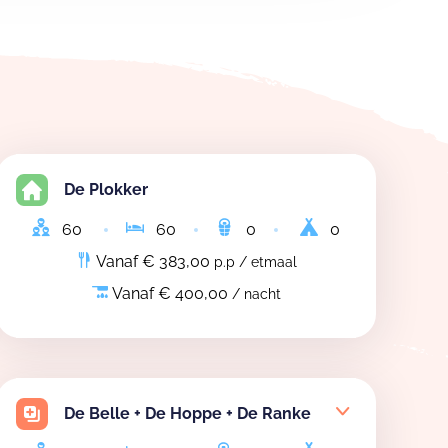
De Plokker
60
60
0
0
Vanaf € 383,00
p.p / etmaal
Vanaf € 400,00
/ nacht
De Belle + De Hoppe + De Ranke