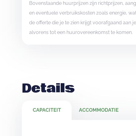
Bovenstaande huurprijzen zijn richtprijzen, aa
en eventuele verbruikskosten zoals energie, wat
de offerte die je te zien krijgt voorafgaand aan 
alvorens tot een huurovereenkomst te komen.
Details
CAPACITEIT
ACCOMMODATIE