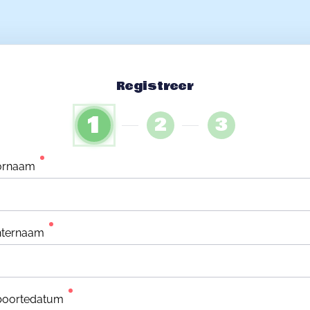
Registreer
1
2
3
ornaam
hternaam
boortedatum