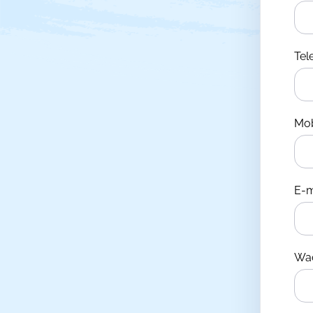
Te
Mo
E-m
Wa