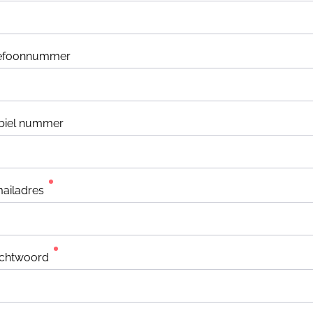
lefoonnummer
biel nummer
ailadres
chtwoord