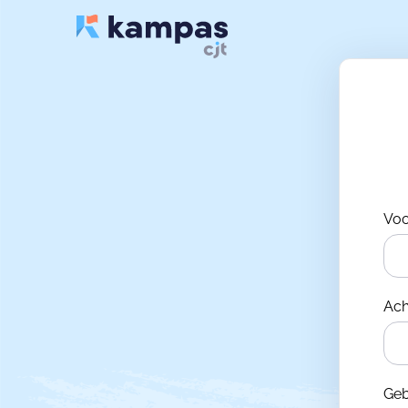
Vo
Ac
Ge