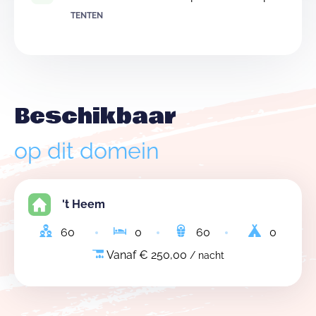
TENTEN
Beschikbaar
op dit domein
't Heem
60
0
60
0
Vanaf € 250,00
/ nacht