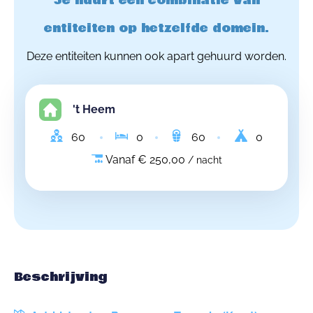
Je huurt een combinatie van
entiteiten op hetzelfde domein.
Deze entiteiten kunnen ook apart gehuurd worden.
't Heem
60
0
60
0
Vanaf € 250,00
/ nacht
Beschrijving