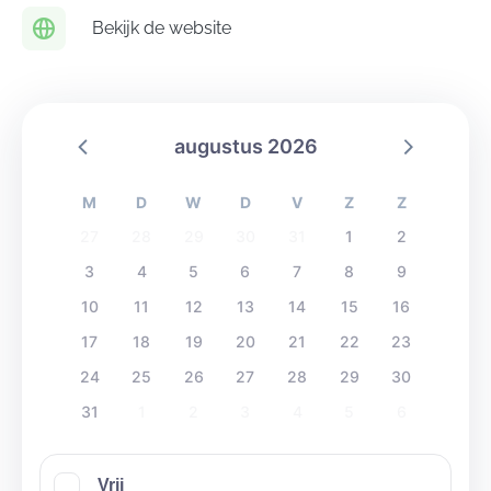
voetbalveld enerzijds en natuurgebied De Kalvenne
Bekijk de website
anderzijds
augustus 2026
M
D
W
D
V
Z
Z
27
28
29
30
31
1
2
3
4
5
6
7
8
9
10
11
12
13
14
15
16
17
18
19
20
21
22
23
24
25
26
27
28
29
30
31
1
2
3
4
5
6
Vrij