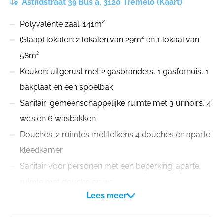
Astridstraat 39 Bus a, 3120 Tremelo (Kaart)
Polyvalente zaal: 141m²
(Slaap) lokalen: 2 lokalen van 29m² en 1 lokaal van
58m²
Keuken: uitgerust met 2 gasbranders, 1 gasfornuis, 1
bakplaat en een spoelbak
Sanitair: gemeenschappelijke ruimte met 3 urinoirs, 4
wc’s en 6 wasbakken
Douches: 2 ruimtes met telkens 4 douches en aparte
kleedkamer
Sanitair voor personen met een beperking: aparte
ruimte met douche en wc
Lees meer
Terrein: perceel van 69 are met mogelijkheid tot
plaatsen van tenten, gelegen tussen een openbaar