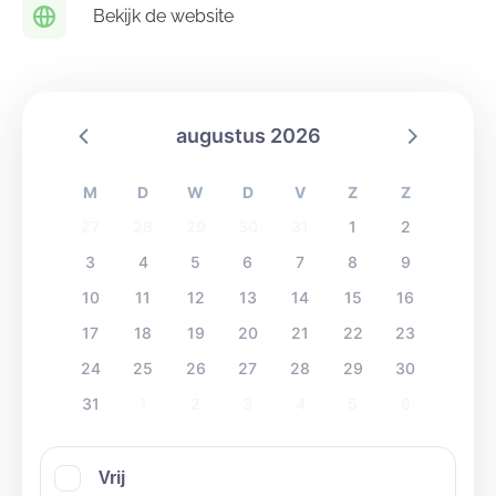
plaatsen van tenten, gelegen tussen een openbaar
Bekijk de website
voetbalveld enerzijds en natuurgebied De Kalvenne
anderzijds
augustus 2026
M
D
W
D
V
Z
Z
27
28
29
30
31
1
2
3
4
5
6
7
8
9
10
11
12
13
14
15
16
17
18
19
20
21
22
23
24
25
26
27
28
29
30
31
1
2
3
4
5
6
Vrij