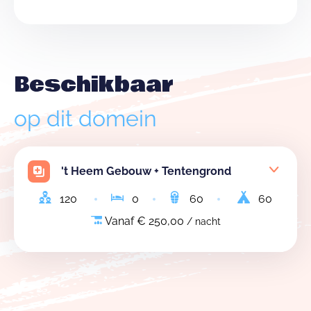
Beschikbaar
op dit domein
't Heem Gebouw + Tentengrond
120
0
60
60
Vanaf € 250,00
/ nacht