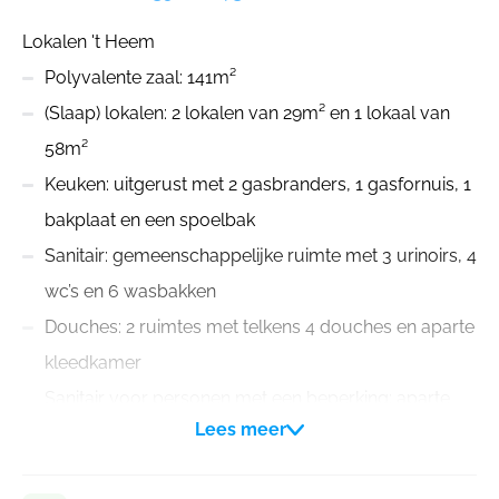
Lokalen 't Heem
Polyvalente zaal: 141m²
(Slaap) lokalen: 2 lokalen van 29m² en 1 lokaal van
58m²
Keuken: uitgerust met 2 gasbranders, 1 gasfornuis, 1
bakplaat en een spoelbak
Sanitair: gemeenschappelijke ruimte met 3 urinoirs, 4
wc’s en 6 wasbakken
Douches: 2 ruimtes met telkens 4 douches en aparte
kleedkamer
Sanitair voor personen met een beperking: aparte
Lees meer
ruimte met douche en wc
Terrein: perceel van 69 are met mogelijkheid tot