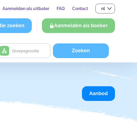
Aanmelden als uitbater
FAQ
Contact
nl
tie zoeken
Aanmelden als boeker
Zoeken
Aanbod