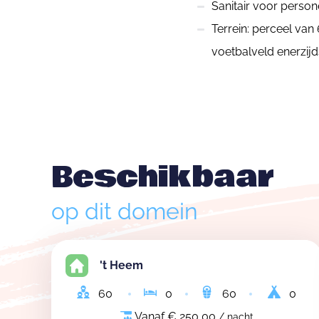
Sanitair voor perso
Terrein: perceel van
voetbalveld enerzij
Beschikbaar
op dit domein
't Heem
60
0
60
0
Vanaf € 250,00
/ nacht