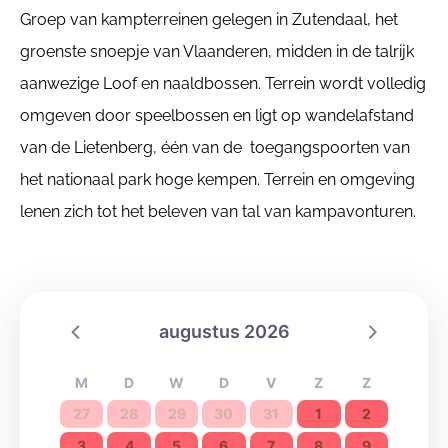
Groep van kampterreinen gelegen in Zutendaal, het
groenste snoepje van Vlaanderen, midden in de talrijk
aanwezige Loof en naaldbossen. Terrein wordt volledig
omgeven door speelbossen en ligt op wandelafstand
van de Lietenberg, één van de toegangspoorten van
het nationaal park hoge kempen. Terrein en omgeving
lenen zich tot het beleven van tal van kampavonturen.
augustus 2026
M
D
W
D
V
Z
Z
27
28
29
30
31
1
2
3
4
5
6
7
8
9