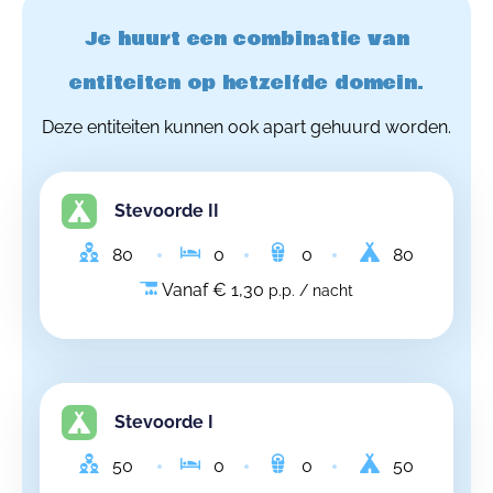
Je huurt een combinatie van
entiteiten op hetzelfde domein.
Deze entiteiten kunnen ook apart gehuurd worden.
Stevoorde II
80
0
0
80
Vanaf € 1,30
p.p. / nacht
Stevoorde I
50
0
0
50