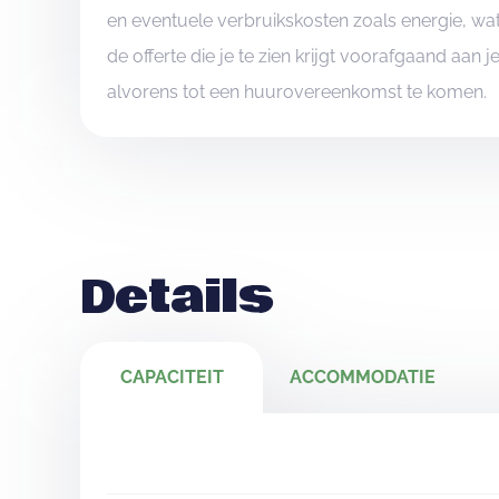
en eventuele verbruikskosten zoals energie, wat
de offerte die je te zien krijgt voorafgaand aan 
alvorens tot een huurovereenkomst te komen.
Details
CAPACITEIT
ACCOMMODATIE