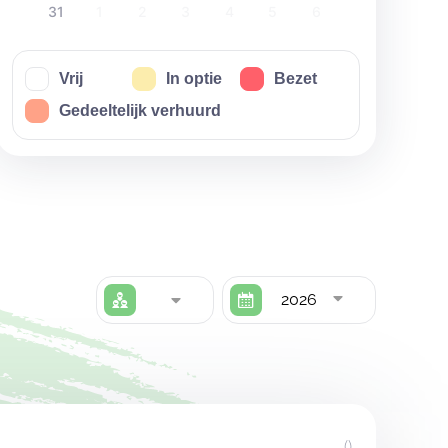
31
1
2
3
4
5
6
Vrij
In optie
Bezet
Gedeeltelijk verhuurd
2026
()