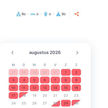
80
0
0
80
augustus 2026
M
D
W
D
V
Z
Z
27
28
29
30
31
1
2
3
4
5
6
7
8
9
10
11
12
13
14
15
16
17
18
19
20
21
22
23
24
25
26
27
28
29
30