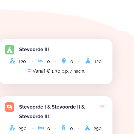
Stevoorde III
120
0
0
120
Vanaf € 1,30
p.p. / nacht
Stevoorde I & Stevoorde II &
Stevoorde III
250
0
0
250