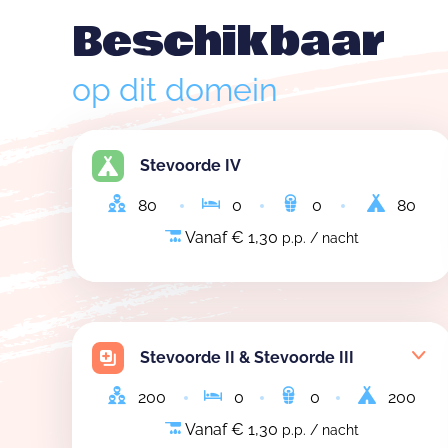
Beschikbaar
op dit domein
Stevoorde IV
80
0
0
80
Vanaf € 1,30
p.p. / nacht
Stevoorde II & Stevoorde III
200
0
0
200
Vanaf € 1,30
p.p. / nacht