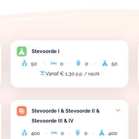
Stevoorde I
50
0
0
50
Vanaf € 1,30
p.p. / nacht
Stevoorde I & Stevoorde II &
Stevoorde III & IV
400
0
0
400