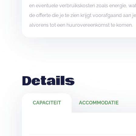
en eventuele verbruikskosten zoals energie, wat
de offerte die je te zien krijgt voorafgaand aan 
alvorens tot een huurovereenkomst te komen.
Details
CAPACITEIT
ACCOMMODATIE