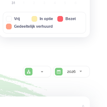
31
1
2
3
4
5
6
Vrij
In optie
Bezet
Gedeeltelijk verhuurd
2026
()