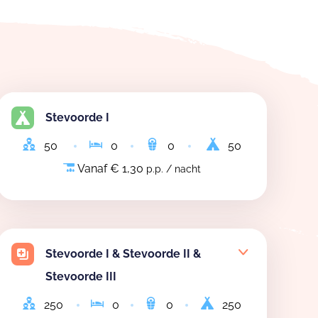
Stevoorde I
50
0
0
50
Vanaf € 1,30
p.p. / nacht
Stevoorde I & Stevoorde II &
Stevoorde III
250
0
0
250