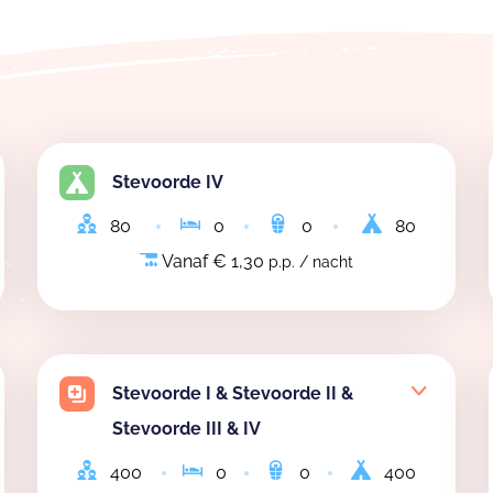
Stevoorde IV
80
0
0
80
Vanaf € 1,30
p.p. / nacht
Stevoorde I & Stevoorde II &
Stevoorde III & IV
400
0
0
400