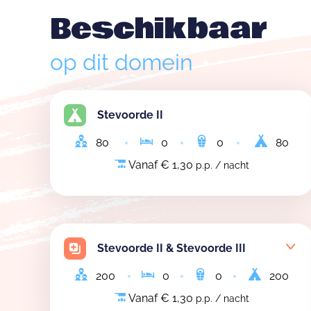
Beschikbaar
op dit domein
Stevoorde II
80
0
0
80
Vanaf € 1,30
p.p. / nacht
Stevoorde II & Stevoorde III
200
0
0
200
Vanaf € 1,30
p.p. / nacht