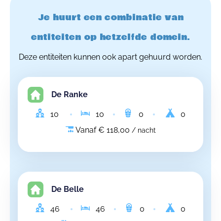
Je huurt een combinatie van
entiteiten op hetzelfde domein.
Deze entiteiten kunnen ook apart gehuurd worden.
De Ranke
10
10
0
0
Vanaf € 118,00
/ nacht
De Belle
46
46
0
0