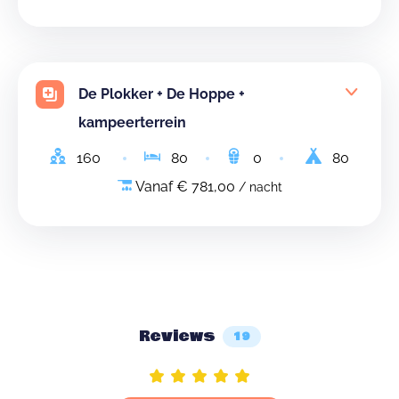
De Plokker + De Hoppe +
kampeerterrein
160
80
0
80
Vanaf € 781,00
/ nacht
Reviews
19