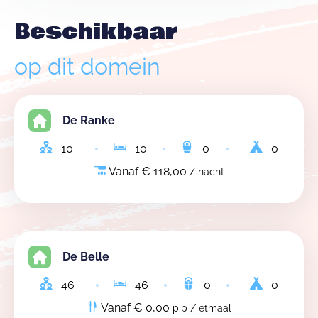
Beschikbaar
op dit domein
De Ranke
10
10
0
0
Vanaf € 118,00
/ nacht
De Belle
46
46
0
0
Vanaf € 0,00
p.p / etmaal