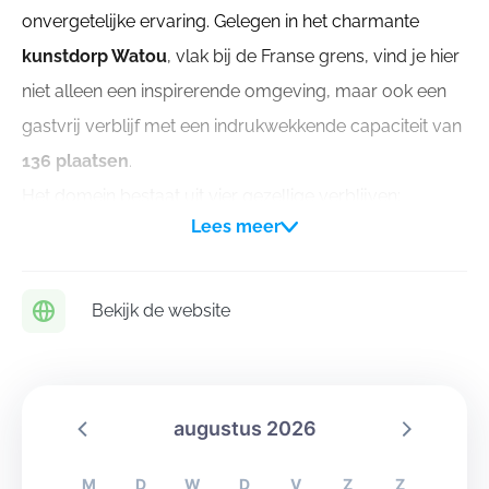
onvergetelijke ervaring. Gelegen in het charmante
kunstdorp Watou
, vlak bij de Franse grens, vind je hier
niet alleen een inspirerende omgeving, maar ook een
gastvrij verblijf met een indrukwekkende capaciteit van
136 plaatsen
.
Het domein bestaat uit vier gezellige verblijven:
Lees meer
De Plokker
– 60 plaatsen
De Hoppe
– 20 plaatsen
De Belle
– 46 plaatsen
Bekijk de website
De Ranke
– 10 plaatsen
Samen vormen ze een veelzijdige locatie waar kleine
én grote groepen zich thuis voelen. Watou staat
augustus 2026
bekend om zijn
kunstige sfeer en gezellige terrasjes
,
ideaal om even te ontspannen na een actieve dag.
M
D
W
D
V
Z
Z