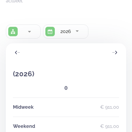
actueel.
samenkomen!
Boek nu en maak van jouw kamp een onvergetelijke
ervaring.
2026
In samenspraak met de uitbater is het mogelijk om -
aan een meerprijs - tot maximaal 15 personen in tenten
te laten overnachten of om de kampeerweide in de
buurt met 80 plaatsen bij te huren.
(2026)
()
Midweek
€ 911,00
Weekend
€ 911,00