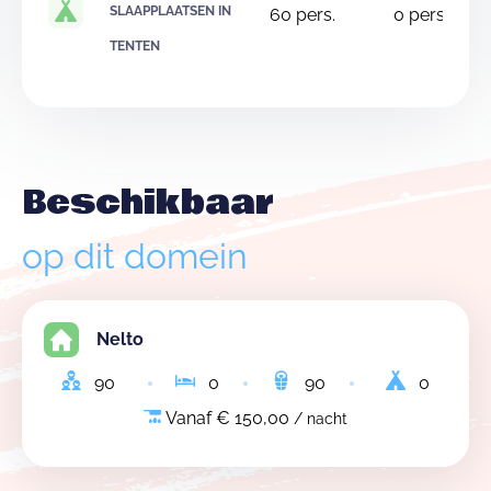
SLAAPPLAATSEN IN
60
pers.
0
pers.
TENTEN
Beschikbaar
op dit domein
Nelto
90
0
90
0
Vanaf € 150,00
/ nacht