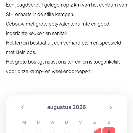
Een jeugdverblijf gelegen op 2 km van het centrum van
St-Lenaarts in de stille kempen.
Gebouw met grote polyvalente ruimte en goed
ingerichte keuken en sanitair.
Het terrein bestaat uit een verhard plein en speelveld
met klein bos.
Het grote bos ligt naast ons terrein en is toegankelijk
voor onze kamp- en weekendgroepen.
augustus 2026
M
D
W
D
V
Z
Z
27
28
29
30
31
1
2