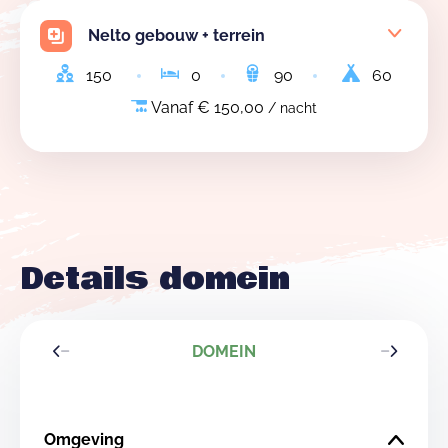
Nelto gebouw + terrein
150
0
90
60
Vanaf € 150,00
/ nacht
Details domein
DOMEIN
Omgeving