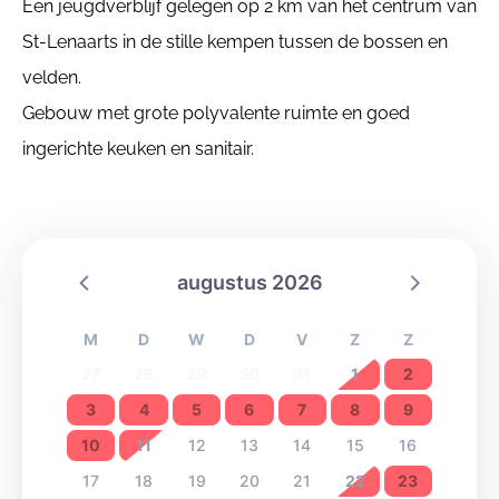
Een jeugdverblijf gelegen op 2 km van het centrum van
St-Lenaarts in de stille kempen tussen de bossen en
velden.
Gebouw met grote polyvalente ruimte en goed
ingerichte keuken en sanitair.
augustus 2026
M
D
W
D
V
Z
Z
27
28
29
30
31
1
2
3
4
5
6
7
8
9
10
11
12
13
14
15
16
17
18
19
20
21
22
23