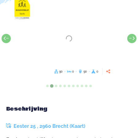
90
0
90
0
Beschrijving
Eester 25 , 2960 Brecht (Kaart)