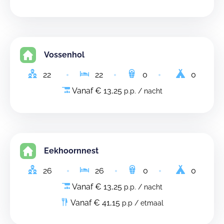
Vossenhol
22
22
0
0
Vanaf € 13,25
p.p. / nacht
Eekhoornnest
26
26
0
0
Vanaf € 13,25
p.p. / nacht
Vanaf € 41,15
p.p / etmaal