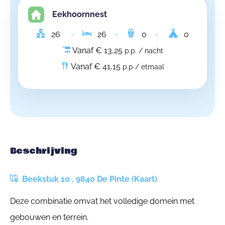
Eekhoornnest
26
26
0
0
Vanaf € 13,25
p.p. / nacht
Vanaf € 41,15
p.p / etmaal
Beschrijving
Beekstuk 10 , 9840 De Pinte (Kaart)
Deze combinatie omvat het volledige domein met
gebouwen en terrein.