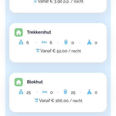
Vanaf € 3,90
p.p. / nacht
Trekkershut
6
6
0
0
Vanaf € 52,00
/ nacht
Blokhut
25
0
25
0
Vanaf € 166,00
/ nacht