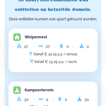
Je huurt een combinatie van
entiteiten op hetzelfde domein.
Deze entiteiten kunnen ook apart gehuurd worden.
Welpennest
27
27
0
0
Vanaf € 41,15
p.p / etmaal
Vanaf € 13,25
p.p. / nacht
Kampeerterrein
30
0
0
30