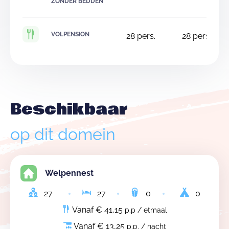
ZONDER BEDDEN
VOLPENSION
28
pers.
28
pers.
Beschikbaar
op dit domein
Welpennest
27
27
0
0
Vanaf € 41,15
p.p / etmaal
Vanaf € 13,25
p.p. / nacht