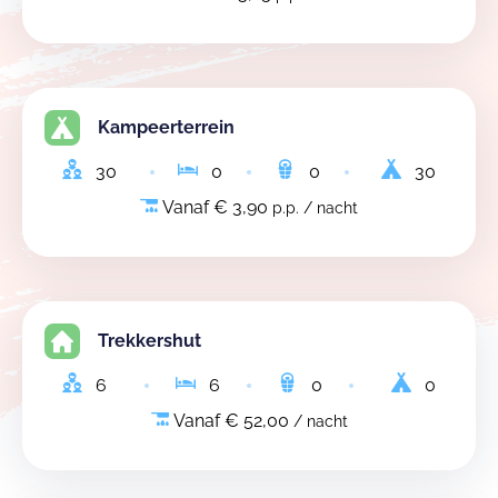
Kampeerterrein
30
0
0
30
Vanaf € 3,90
p.p. / nacht
Trekkershut
6
6
0
0
Vanaf € 52,00
/ nacht