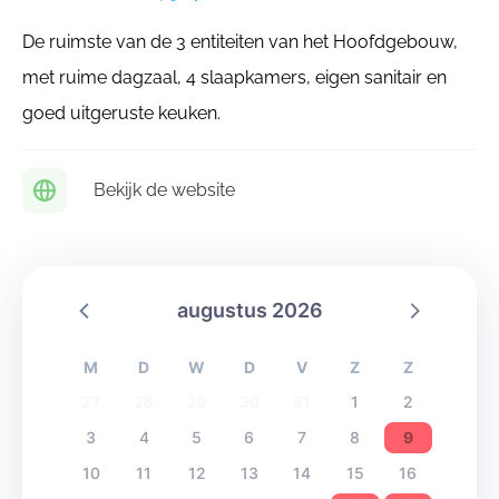
De ruimste van de 3 entiteiten van het Hoofdgebouw,
met ruime dagzaal, 4 slaapkamers, eigen sanitair en
goed uitgeruste keuken.
Bekijk de website
augustus 2026
M
D
W
D
V
Z
Z
27
28
29
30
31
1
2
3
4
5
6
7
8
9
10
11
12
13
14
15
16