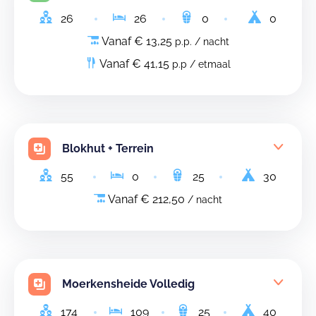
26
26
0
0
Vanaf € 13,25
p.p. / nacht
Vanaf € 41,15
p.p / etmaal
Blokhut + Terrein
55
0
25
30
Vanaf € 212,50
/ nacht
Moerkensheide Volledig
174
109
25
40